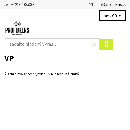
+421911895383
info
@
profibikers.sk
€0
0 ks /
VP
Žiaden tovar od výrobcu
VP
nebol nájdený....