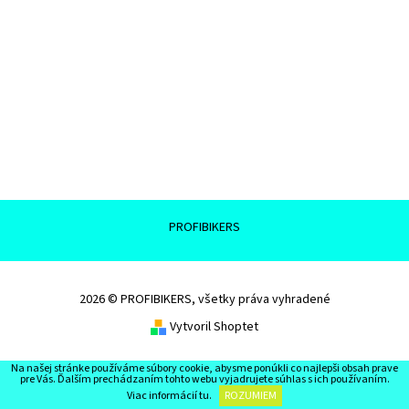
PROFIBIKERS
2026 © PROFIBIKERS, všetky práva vyhradené
Vytvoril Shoptet
Na našej stránke používáme súbory cookie, abysme ponúkli co najlepši obsah prave
pre Vás. Ďalším prechádzaním tohto webu vyjadrujete súhlas s ich používaním.
Viac informácií
tu
.
ROZUMIEM