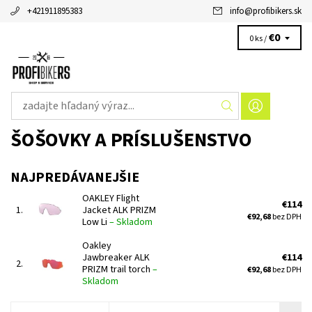
+421911895383
info
@
profibikers.sk
€0
0 ks /
ŠOŠOVKY A PRÍSLUŠENSTVO
NAJPREDÁVANEJŠIE
OAKLEY Flight
€114
1.
Jacket ALK PRIZM
€92,68
bez DPH
Low Li
–
Skladom
Oakley
Jawbreaker ALK
€114
2.
PRIZM trail torch
–
€92,68
bez DPH
Skladom