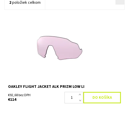
2
položiek celkom
Prizm ™ je revolúcia v optike šošoviek postavená na
desaťročiach farebného vedeckého výskumu. Objektívy Prizm ™
poskytujú bezprecedentnú kontrolu prenosu svetla, čo vedie k...
Dostupnosť:
Skladom
OAKLEY FLIGHT JACKET ALK PRIZM LOW LI
€92,68 bez DPH
€114