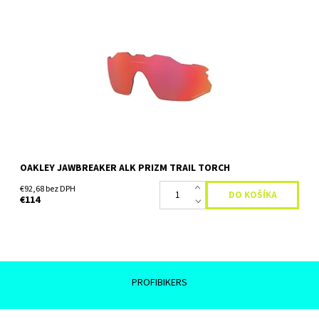
Prizm ™ je revolúcia v optike šošoviek postavená na
desaťročiach farebného vedeckého výskumu. Objektívy Prizm ™
poskytujú bezprecedentnú kontrolu prenosu svetla, čo vedie k...
Dostupnosť:
Skladom
OAKLEY JAWBREAKER ALK PRIZM TRAIL TORCH
€92,68 bez DPH
€114
PROFIBIKERS