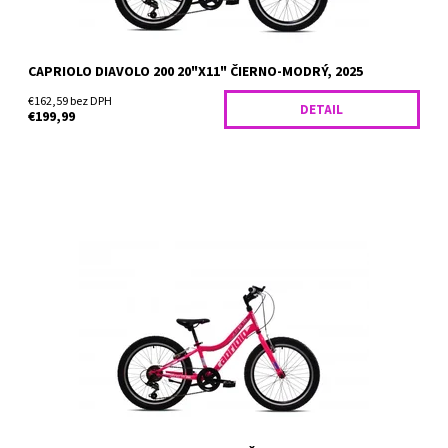
CAPRIOLO DIAVOLO 200 20"X11" ČIERNO-MODRÝ, 2025
€162,59 bez DPH
DETAIL
€199,99
Horský bicykel Capriolo Diavolo 200 je vhodný pre deti od 9
rokov, ktorí merajú najmenej 135 cm. Skvele sa hodí do
náročnejšieho terénu aj na menej udržiavané cyklotrasy,...
Dostupnosť:
Skladom