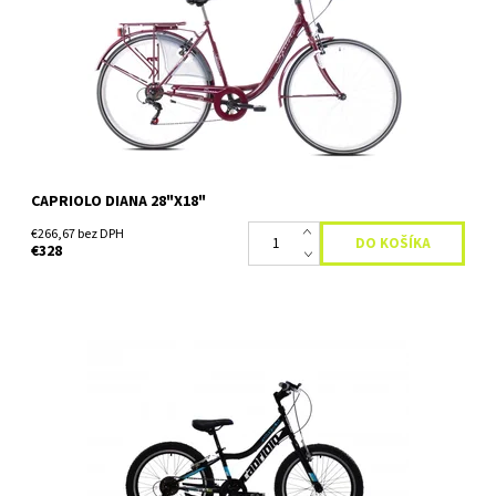
Dostupnosť:
Skladom
CAPRIOLO DIANA 28"X18"
€266,67 bez DPH
€328
Horský bicykel Capriolo Diavolo 200 je vhodný pre deti od 9
rokov, ktorí merajú najmenej 135 cm. Skvele sa hodí do
náročnejšieho terénu aj na menej udržiavané cyklotrasy,...
Dostupnosť:
Skladom