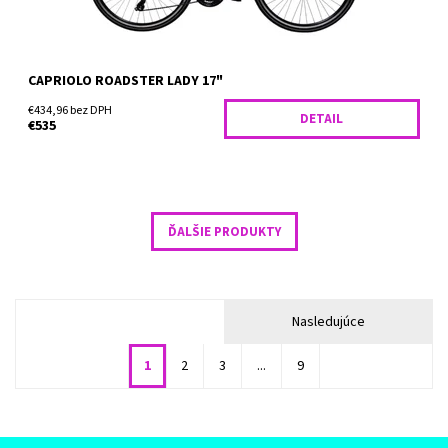
CAPRIOLO ROADSTER LADY 17"
€434,96 bez DPH
DETAIL
€535
ĎALŠIE PRODUKTY
Nasledujúce
1
2
3
...
9