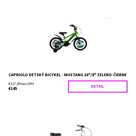
Detský bicykel Capriolo Mustang 16 je vhodný pre deti od 3
rokov, ktoré merajú najmenej 105 cm. Skvele sa hodí na cesty, do
terénu aj na menej udržiavané cyklotrasy,...
Dostupnosť:
Skladom
CAPRIOLO DETSKÝ BICYKEL - MUSTANG 16"/8" ZELENO-ČIERNE
€117,89 bez DPH
DETAIL
€145
Capriolo Diana je dámsky mestský bicykel, má 6 rýchlostí a
komponenty Shimano. Viac, než ideálny bicykel do mesta.