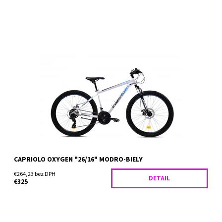
Horský bicykel Capriolo Oxygen sa pýši obrími 26" kolesami a je
tak vhodné pre výrazne náročnejší terén a neudržiavané
cyklotrasy, kedy hravo prekoná každú...
Dostupnosť:
Skladom
CAPRIOLO OXYGEN "26/16" MODRO-BIELY
€264,23 bez DPH
DETAIL
€325