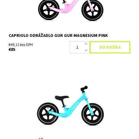
CAPRIOLO ODRÁŽADLO GUR GUR MAGNESIUM PINK
€69,11 bez DPH
€85
Bicykel bez pedálov pre deti vo veku od 2 do 5 rokov.
Striedavým odrážaním a pohybom pomocou nôh sa deti učia
udržiavať rovnováhu počas jazdy, čo im neskôr...
Dostupnosť:
Skladom