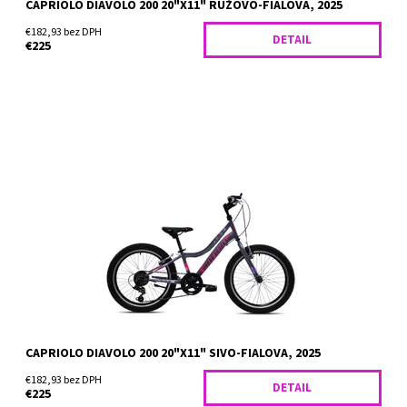
CAPRIOLO DIAVOLO 200 20"X11" RUŽOVO-FIALOVA, 2025
€182,93 bez DPH
DETAIL
€225
Horský bicykel Capriolo Diavolo 200 je vhodný pre deti od 9
rokov, ktorí merajú najmenej 135 cm. Skvele sa hodí do
náročnejšieho terénu aj na menej udržiavané cyklotrasy,...
Dostupnosť:
Skladom
CAPRIOLO DIAVOLO 200 20"X11" SIVO-FIALOVA, 2025
€182,93 bez DPH
DETAIL
€225