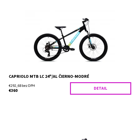
Horský bicykel Capriolo LC 24 sa pýši 24" kolesami a je tak
vhodný pre výrazne náročnejší terén a neudržiavané cyklotrasy,
kedy hravo prekoná každú prekážku na vašu...
Dostupnosť:
Skladom
CAPRIOLO MTB LC 24"/AL ČIERNO-MODRÉ
€292,68 bez DPH
DETAIL
€360
Horský bicykel Capriolo LC 24 sa pýši 24" kolesami a je tak
vhodný pre výrazne náročnejší terén a neudržiavané cyklotrasy,