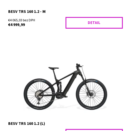
BESV TRS 160 1.2 - M
€4 065,03 bez DPH
DETAIL
€4 999,99
BESV TRS 160 1.2 je navrhnutý pre jazdcov, ktorí nepoznajú limity.
Tento celoodpružený horský elektrobicykel kombinuje
bezkonkurenčnú silu najnovšieho motora Shimano EP801 s...
Dostupnosť:
Skladom
BESV TRS 160 1.2 (L)