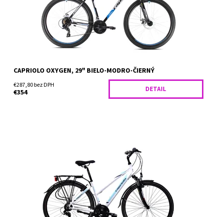
Dostupnosť:
Skladom
CAPRIOLO OXYGEN, 29" BIELO-MODRO-ČIERNÝ
€287,80 bez DPH
DETAIL
€354
Dievčenský trekový bicykel Capriolo Touring Roadster Lady
(2021) je ideálny pre rekreačné cyklistky všetkého druhu, ktoré
merajú najmenej 175 cm. Dovezie vás kamkoľvek po...
Dostupnosť:
Skladom