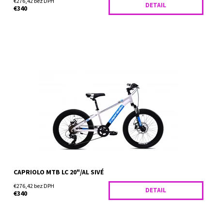
€276,42 bez DPH
DETAIL
€340
Horský bicykel Capriolo LC 24 sa pýši 20" kolesami a je tak
vhodný pre výrazne náročnejší terén a neudržiavané cyklotrasy,
kedy hravo prekoná každú prekážku na vašu...
Dostupnosť:
Skladom
CAPRIOLO MTB LC 20"/AL SIVÉ
€276,42 bez DPH
DETAIL
€340