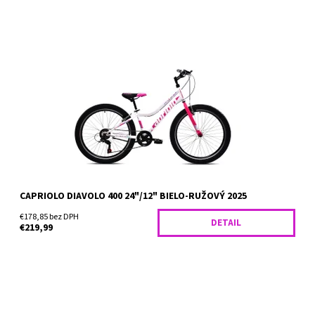
Horský bicykel Capriolo Diavolo 400 je vhodný pre deti od 9
rokov, ktoré merajú najmenej 147 cm. Skvele sa hodí do
náročnejšieho terénu aj na menej udržiavané cyklotrasy,...
Dostupnosť:
Skladom
CAPRIOLO DIAVOLO 400 24"/12" BIELO-RUŽOVÝ 2025
€178,85 bez DPH
DETAIL
€219,99