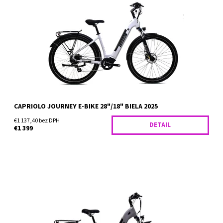
Objavte radosť z jazdy bez zbytočnej námahy s novým
elektrickým bicyklom Capriolo Journey E-Bike pre modelový rok
2025. V elegantnom bielom prevedení a s ľahkým hliníkovým
rámom...
Dostupnosť:
Skladom
CAPRIOLO JOURNEY E-BIKE 28"/18" BIELA 2025
€1 137,40 bez DPH
DETAIL
€1 399
Objavte radosť z jazdy bez zbytočnej námahy s elektrickým
bicyklom Capriolo Journey E-Bike v atraktívnom sivom prevedení
pre modelový rok 2025. Tento e-bike s ľahkým hliníkovým...