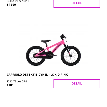
€4 064,23 bez DPH
DETAIL
€4 999
DETSKÝ BICYKEL CAPRIOLO LC KID 16 PINK
Dostupnosť:
Skladom
CAPRIOLO DETSKÝ BICYKEL - LC KID PINK
€231,71 bez DPH
DETAIL
€285