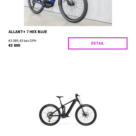
ALLANT+ 7 HEX BLUE
€3 089,43 bez DPH
DETAIL
€3 800
BESV TRS 160 1.2 je navrhnutý pre jazdcov, ktorí nepoznajú limity.
Tento celoodpružený horský elektrobicykel kombinuje
bezkonkurenčnú silu najnovšieho motora Shimano...
Dostupnosť:
Skladom