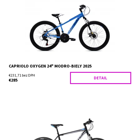
Horský bicykel Capriolo Oxygen sa pýši 24" kolesami a je tak
vhodné pre výrazne náročnejší terén a neudržiavané cyklotrasy,
kedy hravo prekoná každú prekážku na vašej...
Dostupnosť:
Skladom
CAPRIOLO OXYGEN 24" MODRO-BIELY 2025
€231,71 bez DPH
DETAIL
€285
Popis produktu Horský bicykel Capriolo Oxygen sa pýši obrími
29" kolesami a je tak vhodné pre výrazne náročnejší terén a
neudržiavané cyklotrasy, kedy...