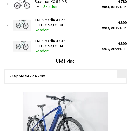
Superior XC 6.1 MS
€780
1.
- M
–
Skladom
€634,15
bez DPH
TREK Marlin 4 Gen
€599
2.
3 - Blue Sage - XL
–
€486,99
bez DPH
Skladom
TREK Marlin 4 Gen
€599
3.
3 - Blue Sage - M
–
€486,99
bez DPH
Skladom
Ukáž viac
204
položiek celkom
Allant+ 7 je ocenený e-bicykel vyrobený pre jazdcov a
dochádzajúcich, ktorí chcú štýlový a odolný e-bicykel s ďalšími
výhodami odpruženej vidlice na vyhladenie cesty. Vďaka...
Dostupnosť:
Skladom