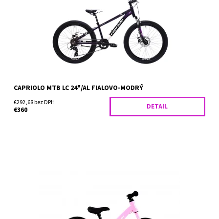
kedy hravo prekoná každú prekážku na vašu...
Dostupnosť:
Skladom
CAPRIOLO MTB LC 24"/AL FIALOVO-MODRÝ
€292,68 bez DPH
DETAIL
€360
Bicykel bez pedálov pre deti vo veku od 2 do 5 rokov.
Striedavým odrážaním a pohybom pomocou nôh sa deti učia
udržiavať rovnováhu počas jazdy, čo im neskôr...
Dostupnosť:
Skladom