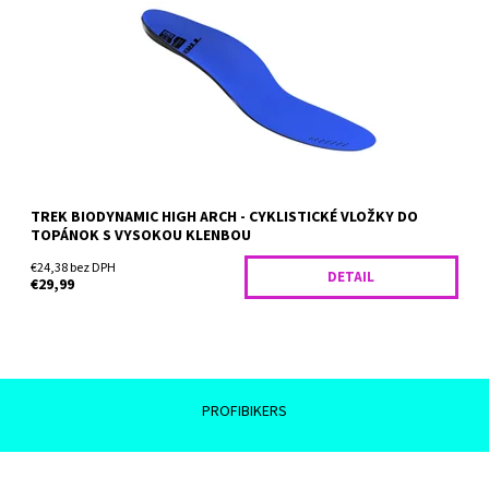
BioDynamic High Arch poskytujú lepšiu podporu, s ktorou
dosiahnete maximálnu efektivitu šliapania do pedálov a
pohodlnosť...
Dostupnosť:
Skladom
TREK BIODYNAMIC HIGH ARCH - CYKLISTICKÉ VLOŽKY DO
TOPÁNOK S VYSOKOU KLENBOU
€24,38 bez DPH
DETAIL
€29,99
PROFIBIKERS