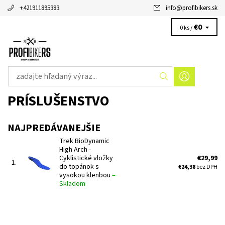
+421911895383
info
@
profibikers.sk
€0
0 ks /
PRÍSLUŠENSTVO
NAJPREDÁVANEJŠIE
Trek BioDynamic
High Arch -
Cyklistické vložky
€29,99
1.
do topánok s
€24,38
bez DPH
vysokou klenbou
–
Skladom
Cyklistické vložky do topánok s vysokou klenbou Trek