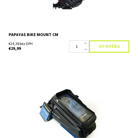
PAPAYAS BIKE MOUNT CM
€24,38 bez DPH
€29,99
Taška na bicykel značky Papayas. Praktická taška na každý
bicykel bola vyrobená z odolného polykarbonátu. Jeho silnou
stránkou je jeho vodeodolnosť. Ochráni tak...
Dostupnosť:
Skladom