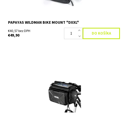
PAPAYAS WILDMAN BIKE MOUNT "DXXL"
€40,57 bez DPH
€49,90
Vodeodolná taška na bicykel Papayas wm pod sedlo.Brašna je
upevnená na ráme bicykla systémom click to fit, je vyrobená z
odolného polykarbonátu,ktorý je...
Dostupnosť:
Skladom