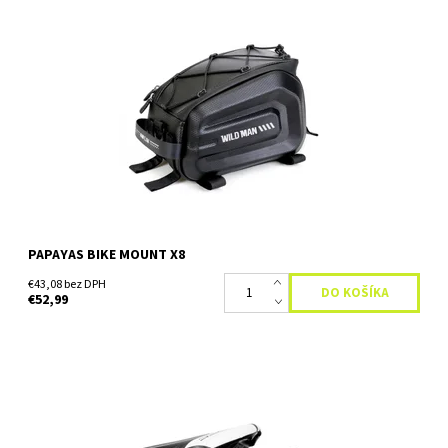
Zabudnite na preplnené vrecká dresu. Kompaktná a extrémne
odolná podsedlová taška Papayas X8 je ideálnym riešením pre
bezpečnú prepravu vášho cyklistického náradia, dokladov a...
Dostupnosť:
Skladom
PAPAYAS BIKE MOUNT X8
€43,08 bez DPH
€52,99
Vodeodolná taška na bicykel Papayas wm pod sedlo.Brašna je