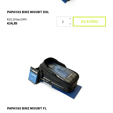
PAPAYAS BIKE MOUNT DXL
€20,20 bez DPH
€24,85
Taška na bicykel značky Papayas. Praktická taška na každý
bicykel bola vyrobená z odolného polykarbonátu, ktorého silnou
stránou je jeho vodeodolnosť. Ochráni tak...
Dostupnosť:
Skladom
PAPAYAS BIKE MOUNT FL