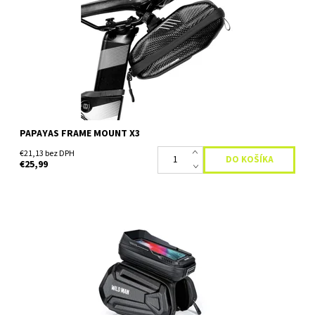
upevnená na ráme bicykla systémom click to fit, je vyrobená z
odolného polykarbonátu,ktorý je...
Dostupnosť:
Skladom
PAPAYAS FRAME MOUNT X3
€21,13 bez DPH
€25,99
Vodeodolná taška na bicykel Papayas je dokonalým výborným
pre každého bikera.Brašna je upevnená na ráme bicykla
pomocou klipu, je vyrobená z odolného polykarbonátu,ktorý je...
Dostupnosť:
Skladom