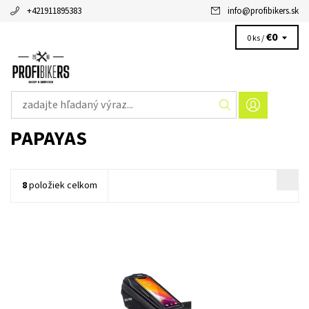
+421911895383
info
@
profibikers.sk
€0
0 ks /
PAPAYAS
8
položiek celkom
Vodeodolná taška na bicykel Papayas je dokonalým výborným
pre každého bikera.Brašna je upevnená na predstavec bicykla
pomocou klipu, je vyrobená z odolného polykarbonátu,ktorý...
Dostupnosť:
Skladom