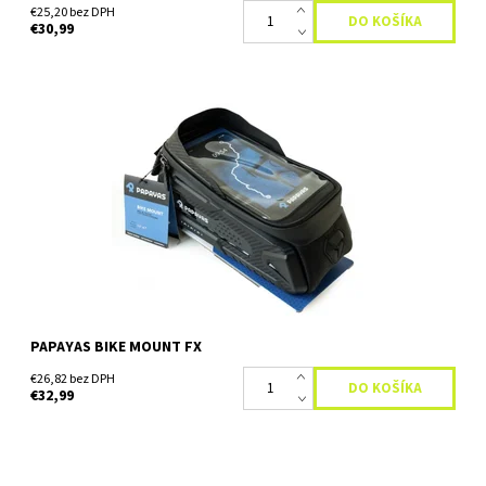
€25,20 bez DPH
€30,99
Taška na bicykel značky Papayas. Praktická taška na každý
bicykel bola vyrobená z odolného polykarbonátu, ktorého silnou
stránou je jeho vodeodolnosť. Ochráni tak...
Dostupnosť:
Skladom
PAPAYAS BIKE MOUNT FX
€26,82 bez DPH
€32,99