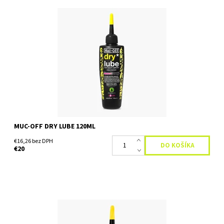
Muc-Off Bio Dry Lube - je mazivo určené do suchých
poveternostných podmienok, ktoré má najmodernejšie
penetračné vlastnosti, ktoré zabezpečujú, že mazivo je hnané
hlboko do...
Dostupnosť:
Skladom
MUC-OFF DRY LUBE 120ML
€16,26 bez DPH
€20
Muc-Off Bio Dry Lube - je mazivo určené do suchých