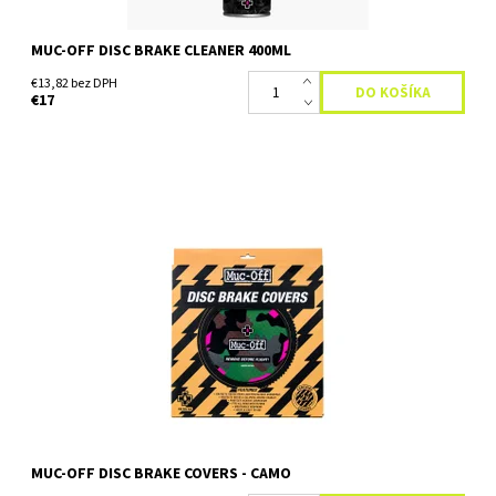
MUC-OFF DISC BRAKE CLEANER 400ML
€13,82 bez DPH
€17
Kryt brzdových kotúčov Konečne je tu riešenie na ochranu vašich
kotúčových bŕzd počas údržby alebo tranzitu! Náš patentovaný
dizajn robí život jednoduchým, je rýchly a ľahko sa...
Dostupnosť:
Skladom
MUC-OFF DISC BRAKE COVERS - CAMO