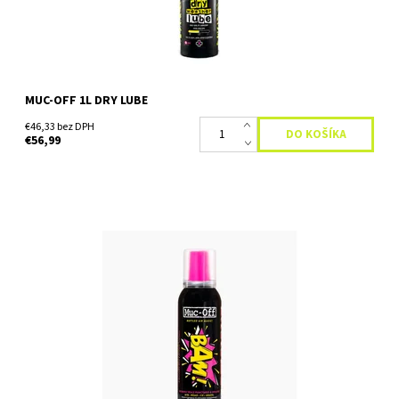
MUC-OFF 1L DRY LUBE
€46,33 bez DPH
€56,99
B.A.M rýchlo nafúkne a opraví vpichy vstreknutím latexovej peny
a vzduchu do pneumatiky alebo duše. B.A.M je dokonalá núdzová
záloha, ktorú je možné pripevniť k rámu bicykla...
Dostupnosť:
Skladom