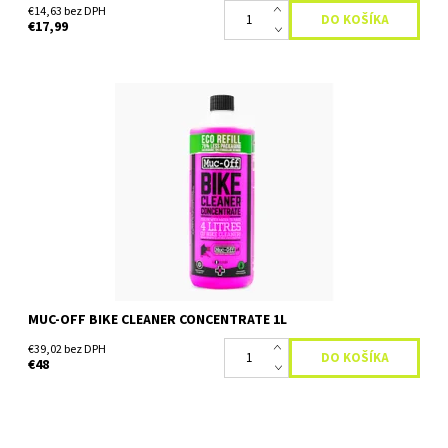
€14,63 bez DPH
€17,99
Gelový koncentrát produktu Muc-Off Nano Tech Bike
Cleaner/Muc-Off Motorcycle Cleaner Muc-Off Nano Bike Cleaner
Concentrate 1L je gélový koncentrát produktu Nano Tech Bike...
Dostupnosť:
Skladom
MUC-OFF BIKE CLEANER CONCENTRATE 1L
€39,02 bez DPH
€48