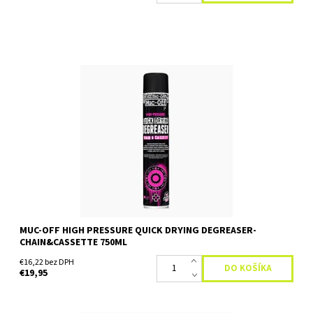
Udržujte svoju reťaz a kazetu čistejšiu ako kedykoľvek predtým
s naším pokročilým vysokotlakovým rýchloschnúcim
odmasťovačom. Ľahko odstraňuje usadeniny oleja, mastnoty a
špinu...
Dostupnosť:
Skladom
MUC-OFF HIGH PRESSURE QUICK DRYING DEGREASER-
CHAIN&CASSETTE 750ML
€16,22 bez DPH
€19,95