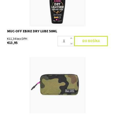
MUC-OFF EBIKE DRY LUBE 50ML
€11,34 bez DPH
€13,95
Praktický organizér Hľadáte praktický organizér, púzdro na
telefón, základné nastroje alebo súpravy na opravu defektov?
Navrhli sme praktické riešenie na ukladanie drobností,...
Dostupnosť:
Skladom