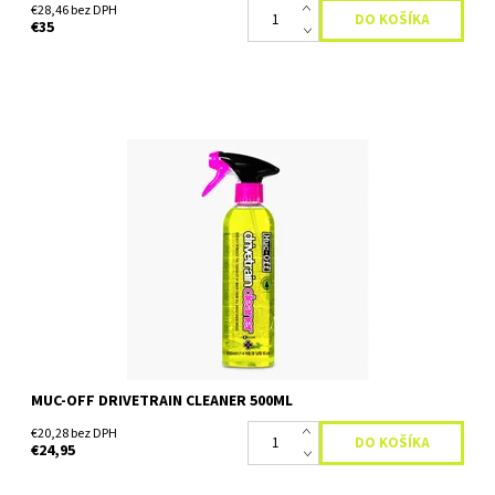
€28,46 bez DPH
€35
Čistič na reťaz a kazetu bicykla Čistiaci prostriedok Muc-Off
Drivetrain Cleaner je ideálnym pomocníkom každého cyklistu.
Skvele slúži na čistenie hnacieho...
Dostupnosť:
Skladom
MUC-OFF DRIVETRAIN CLEANER 500ML
€20,28 bez DPH
€24,95