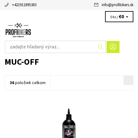
+421911895383
info
@
profibikers.sk
€0
0 ks /
MUC-OFF
36
položiek celkom
Muc-Off Bio Dry Lube - je mazivo určené do suchých
poveternostných podmienok, ktoré má najmodernejšie
penetračné vlastnosti, ktoré zabezpečujú, že mazivo je hnané
hlboko do...
Dostupnosť:
Skladom