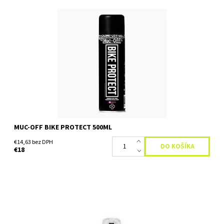
Ochranný a konzervačný prípravok na bicykel Bike Protect je
dokonalá tekutá ochrana bicyklov. Chráňte a osviežte svoj
bicykel pomocou neuveriteľného odvádzania vody od...
Dostupnosť:
Skladom
MUC-OFF BIKE PROTECT 500ML
€14,63 bez DPH
€18
Tvrdý na mastnotu a špinu, šetrný k životnému prostrediu. Náš