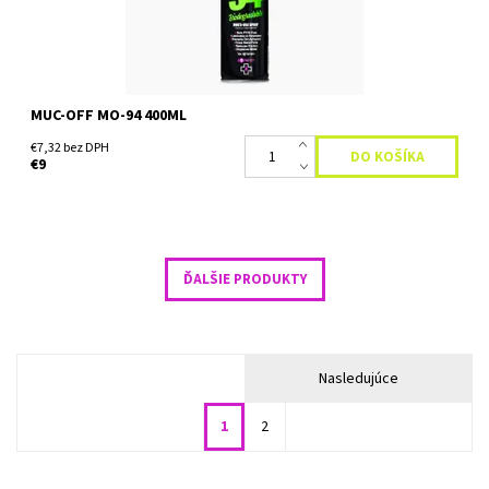
MUC-OFF MO-94 400ML
€7,32 bez DPH
€9
ĎALŠIE PRODUKTY
Nasledujúce
1
2