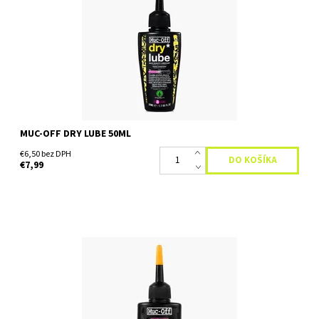
poveternostných podmienok, ktoré má najmodernejšie
penetračné vlastnosti, ktoré zabezpečujú, že mazivo je hnané
hlboko do...
Dostupnosť:
Skladom
MUC-OFF DRY LUBE 50ML
€6,50 bez DPH
€7,99
Keramické mazivo na reťaz e-bike Muc-Off eBike Dry Weather
Chain Lube 50ml - je keramické mazivo na reťaz elektrobicykla do
suchých a prašných podmienok. Vlastné...
Dostupnosť:
Skladom