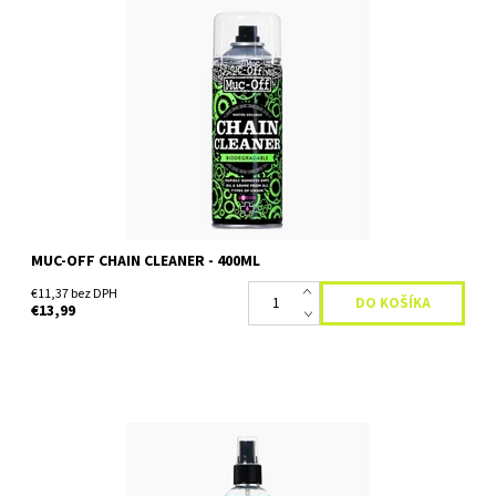
Muc-Off Bio Chain Cleaner 400ml vysokoúčinný biologicky
rozložitelný čistič reťaze Muc-Off bol špeciálne vyvinutý na
rýchle a bezpečné odstránenie silnej špiny z reťaze...
Dostupnosť:
Skladom
MUC-OFF CHAIN CLEANER - 400ML
€11,37 bez DPH
€13,99
Prípravok na dočistenie a ochranu matných povrchov Matt Finish
Detailer bol špeciálne vyvinutý pre saténové matné farby, matné