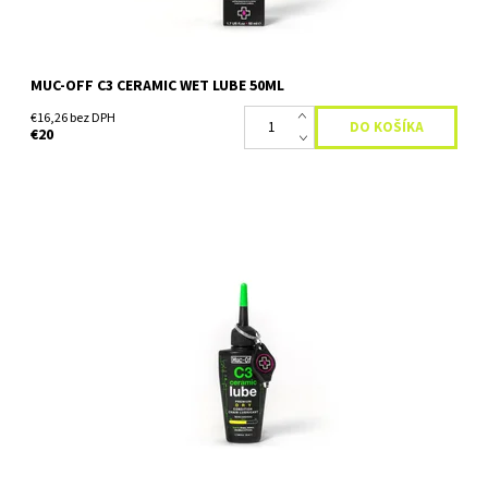
MUC-OFF C3 CERAMIC WET LUBE 50ML
€16,26 bez DPH
€20
Mazivo do suchých a prašných podmienok Suché keramické
mazivo na reťaze C3 zvyšuje latku, pokiaľ ide o poskytovanie
dokonalého mazania. Poskytuje úplnú ochranu proti korózii a...
Dostupnosť:
Skladom