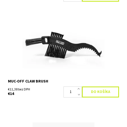
Kefa na čistenie Muc-Off Claw Brush je kefa vhodná k čisteniu
ozubených kolies,rebier motorov, hnacích reťazí atď. Pevné a
kompaktné telo kefy s ultra tuhými štetinami...
Dostupnosť:
Skladom
MUC-OFF CLAW BRUSH
€11,38 bez DPH
€14