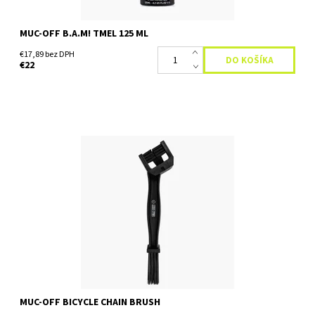
MUC-OFF B.A.M! TMEL 125 ML
€17,89 bez DPH
€22
Kefa na reťaz bicykla Kefa na reťaz bicykla Muc-Off je základný
nástroj na udržiavanie bezchybne čistej reťaze a celého
hnacieho ústrojenstva vášho bicykla. Viacúčelová,...
Dostupnosť:
Skladom
MUC-OFF BICYCLE CHAIN BRUSH