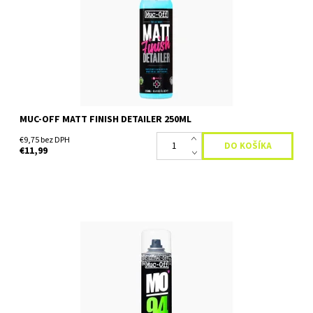
povrchové úpravy a matné vinylové zábaly....
Dostupnosť:
Skladom
MUC-OFF MATT FINISH DETAILER 250ML
€9,75 bez DPH
€11,99
Viacúčelový zázračný sprej Hľadáte všestranný zázračný sprej?
Ďalej nehľadaj! Muc-Off MO-94 pokrýva všetky základy s
neuveriteľným zložením, ktoré rýchlo a efektívne...
Dostupnosť:
Skladom