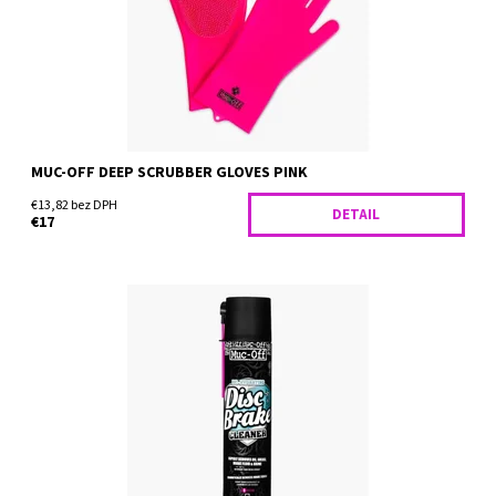
Dostupnosť:
Skladom
MUC-OFF DEEP SCRUBBER GLOVES PINK
€13,82 bez DPH
DETAIL
€17
Čistiaci prostriedok na brzdový systém bicykla Muc-Off Disc
Brake Cleaner 400ml je čistiaci prostriedok na brzdový systém,
ktorý bol vyvinutý a testovaný spoločne s...
Dostupnosť:
Skladom