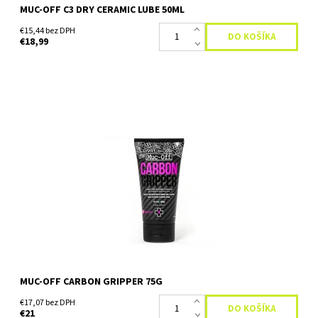
MUC-OFF C3 DRY CERAMIC LUBE 50ML
€15,44 bez DPH
€18,99
Pasta na súčiastky z karbonových vlákien Muc-Off Carbon Gripper
- Špeciálne navrhnuté zloženie pre diely z uhlíkových vlákien -
Muc-Off Carbon Gripper je špeciálna zmes,...
Dostupnosť:
Skladom
MUC-OFF CARBON GRIPPER 75G
€17,07 bez DPH
€21