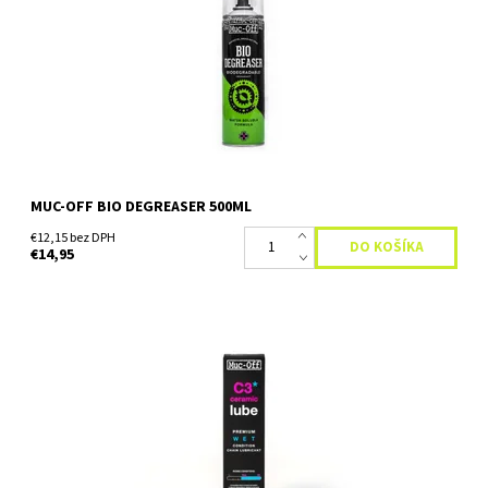
biologicky odbúrateľný odmasťovač sa zbaví akejkoľvek
nepríjemnej mastnoty na akomkoľvek type povrchu. Muc-Off De...
Dostupnosť:
Skladom
MUC-OFF BIO DEGREASER 500ML
€12,15 bez DPH
€14,95
Keramické mazivo do vlhkých a bahnistých podmienok Muc-Off
C3 Wet Ceramic Lube - Tajomstvo maziva C3 Ceramic Wet Chain
Lube spočíva v jeho jedinečnom keramickom povlaku,...
Dostupnosť:
Skladom