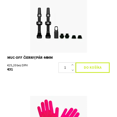
Vieme, aké frustrujúce je mať netesný bezdušový venti! Začali
sme teda navrhovať a vyrábať naše prémiové bezdušové
ventily, aby sme vyriešili problémy so stratou tlaku vo vaších...
Dostupnosť:
Skladom
MUC-OFF ČIERNY/PÁR 44MM
€25,20 bez DPH
€31
Rúžové rukavice na umývanie bicykla, motocykla, skútra, atv, utv
Muc-Off Deep Scrubber Gloves sú rukavice vyrobené z odolného
a vysokopevnostného silikónu a vďaka nim je...