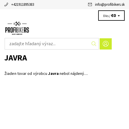
+421911895383
info
@
profibikers.sk
€0
0 ks /
JAVRA
Žiaden tovar od výrobcu
Javra
nebol nájdený....