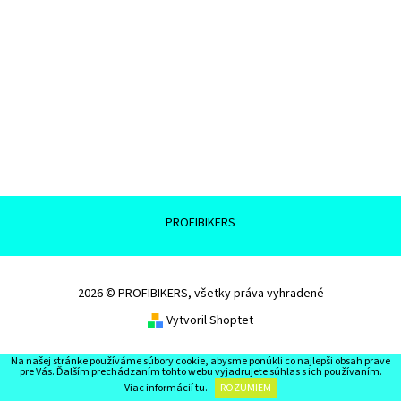
PROFIBIKERS
2026 © PROFIBIKERS, všetky práva vyhradené
Vytvoril Shoptet
Na našej stránke používáme súbory cookie, abysme ponúkli co najlepši obsah prave
pre Vás. Ďalším prechádzaním tohto webu vyjadrujete súhlas s ich používaním.
Viac informácií
tu
.
ROZUMIEM