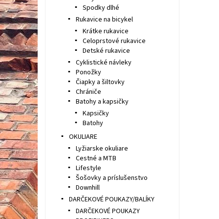
Spodky dlhé
Rukavice na bicykel
Krátke rukavice
Celoprstové rukavice
Detské rukavice
Cyklistické návleky
Ponožky
Čiapky a šiltovky
Chrániče
Batohy a kapsičky
Kapsičky
Batohy
OKULIARE
Lyžiarske okuliare
Cestné a MTB
Lifestyle
Šošovky a príslušenstvo
Downhill
DARČEKOVÉ POUKAZY/BALÍKY
DARČEKOVÉ POUKAZY