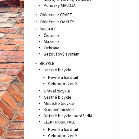
Ponožky MALOJA
Oblečenie CRAFT
Oblečenie OAKLEY
MUC-OFF
Čistenie
Mazanie
Ochrana
Bezdušový systém
BICYKLE
Horské bicykle
Pevné a hardtail
Celoodpružené
Gravel bicykle
Cestné bicykle
Mestské bicykle
Krosové bicykle
Detské bicykle, odrážadlá
ELEKTROBICYKLE
Pevné a hardtail
Celoodpružené