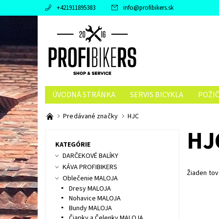
+421911895383
info
@
profibikers.sk
ÚVODNÁ STRÁNKA
SERVIS BICYKLA
POŽI
Predávané značky
HJC
HJ
KATEGÓRIE
DARČEKOVÉ BALÍKY
KÁVA PROFIBIKERS
Žiaden to
Oblečenie MALOJA
Dresy MALOJA
Nohavice MALOJA
Bundy MALOJA
Čiapky a Čelenky MALOJA