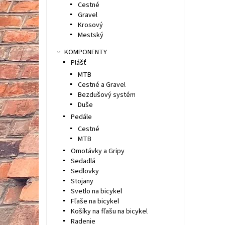
Cestné
Gravel
Krosový
Mestský
KOMPONENTY
Plášť
MTB
Cestné a Gravel
Bezdušový systém
Duše
Pedále
Cestné
MTB
Omotávky a Gripy
Sedadlá
Sedlovky
Stojany
Svetlo na bicykel
Fľaše na bicykel
Košíky na fľašu na bicykel
Radenie