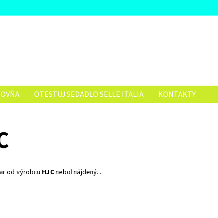
ČOVŇA
OTESTUJ SEDADLO SELLE ITALIA
KONTAKTY
C
var od výrobcu
HJC
nebol nájdený....