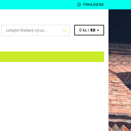
PRIHLÁSENIE
0 ks /
€0