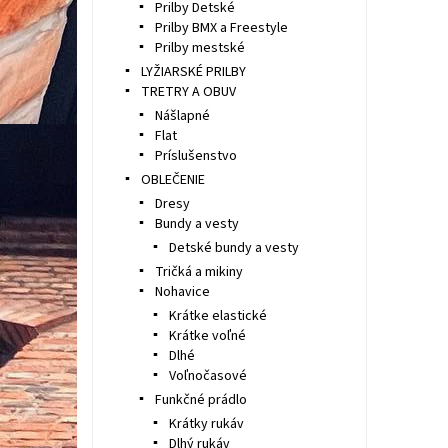
Prilby Detské
Prilby BMX a Freestyle
Prilby mestské
LYŽIARSKÉ PRILBY
TRETRY A OBUV
Nášlapné
Flat
Príslušenstvo
OBLEČENIE
Dresy
Bundy a vesty
Detské bundy a vesty
Tričká a mikiny
Nohavice
Krátke elastické
Krátke voľné
Dlhé
Voľnočasové
Funkčné prádlo
Krátky rukáv
Dlhý rukáv