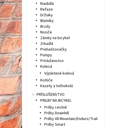
Riadidlá
Reťaze
Držiaky
Blatníky
Brzdy
Nosiče
Zámky na bicykel
Zrkadlá
Prehadzovačky
Pumpy
Príslušenstvo
Kolesá
Výpletené kolesá
Kotúče
Kazety a Voľnokolá
PRÍSLUŠENSTVO
PRILBY NA BICYKEL
Prilby cestné
Prilby Downhill
Prilby All Mountain/Enduro/Trail
Prilby Smart