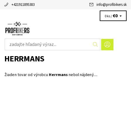
+421911895383
info
@
profibikers.sk
€0
0 ks /
HERRMANS
Žiaden tovar od výrobcu
Herrmans
nebol nájdený....