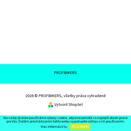
PROFIBIKERS
2026 © PROFIBIKERS, všetky práva vyhradené
Vytvoril Shoptet
Na našej stránke používáme súbory cookie, abysme ponúkli co najlepši obsah prave
pre Vás. Ďalším prechádzaním tohto webu vyjadrujete súhlas s ich používaním.
Viac informácií
tu
.
ROZUMIEM