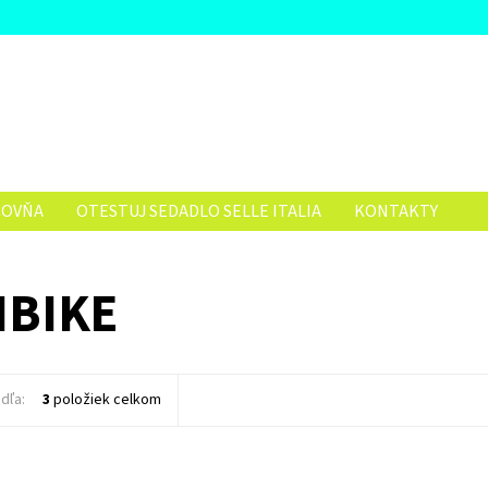
ČOVŇA
OTESTUJ SEDADLO SELLE ITALIA
KONTAKTY
IBIKE
dľa:
3
položiek celkom