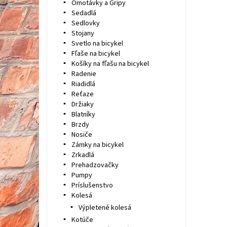
Omotávky a Gripy
Sedadlá
Sedlovky
Stojany
Svetlo na bicykel
Fľaše na bicykel
Košíky na fľašu na bicykel
Radenie
Riadidlá
Reťaze
Držiaky
Blatníky
Brzdy
Nosiče
Zámky na bicykel
Zrkadlá
Prehadzovačky
Pumpy
Príslušenstvo
Kolesá
Výpletené kolesá
Kotúče