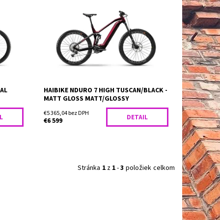
RACK
Predvádzací model! Pripravení na
rtové
adrenalín. Pripravený na akciu. Naše
osch
NDURO 7 je doma na najnáročnejších
trailoch – a je dokonalou hračkou pre
freeriderov a fanúšikov...
Dostupnosť:
Skladom
YAL
HAIBIKE NDURO 7 HIGH TUSCAN/BLACK -
MATT GLOSS MATT/GLOSSY
€5 365,04 bez DPH
L
DETAIL
€6 599
Stránka
1
z
1
-
3
položiek celkom