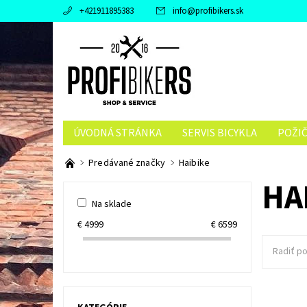
+421911895383
info
@
profibikers.sk
ÚVODNÁ STRÁNKA
SERVIS BICYKLA
POŽI
Predávané značky
Haibike
HA
Na sklade
€
4999
€
6599
Radiť po