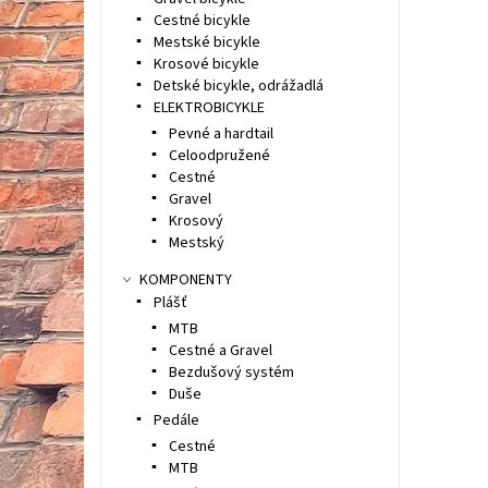
Cestné bicykle
Mestské bicykle
Krosové bicykle
Detské bicykle, odrážadlá
ELEKTROBICYKLE
Pevné a hardtail
Celoodpružené
Cestné
Gravel
Krosový
Mestský
KOMPONENTY
Plášť
MTB
Cestné a Gravel
Bezdušový systém
Duše
Pedále
Cestné
MTB