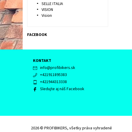
SELLE ITALIA
VISION
Vision
FACEBOOK
KONTAKT
info
@
profibikers.sk
+421911895383
+421944313338
Sledujte aj náš Facebook
2026 © PROFIBIKERS, všetky práva vyhradené