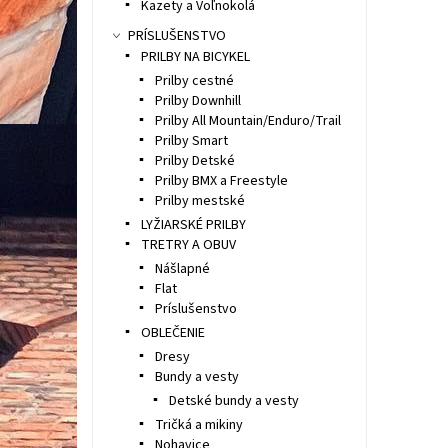
Kazety a Voľnokolá
PRÍSLUŠENSTVO
PRILBY NA BICYKEL
Prilby cestné
Prilby Downhill
Prilby All Mountain/Enduro/Trail
Prilby Smart
Prilby Detské
Prilby BMX a Freestyle
Prilby mestské
LYŽIARSKÉ PRILBY
TRETRY A OBUV
Nášlapné
Flat
Príslušenstvo
OBLEČENIE
Dresy
Bundy a vesty
Detské bundy a vesty
Tričká a mikiny
Nohavice