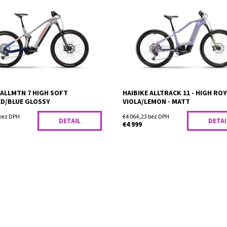
ací model! Túžba zažiť nové
Predvádzací model! Haibike ALLT
nášho modelu ALLMTN 7 je tento
11 je perfektný eHardtail pre špo
vne zakorenený v jeho dizajne.
jazdy! Extrémne výkonný motor B
lektrobicykel pre
Performance CX Smart System s
omisný...
krútiacim...
osť:
Skladom
Dostupnosť:
Skladom
 ALLMTN 7 HIGH SOFT
HAIBIKE ALLTRACK 11 - HIGH RO
ED/BLUE GLOSSY
VIOLA/LEMON - MATT
 bez DPH
€4 064,23 bez DPH
DETAIL
DETAI
€4 999