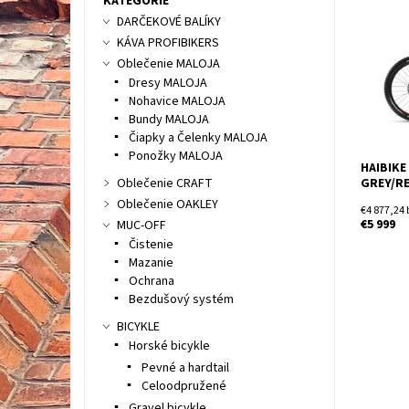
KATEGÓRIE
Predvádz
DARČEKOVÉ BALÍKY
veci. U 
pocit pe
KÁVA PROFIBIKERS
Horský e
Oblečenie MALOJA
nekompr
Dresy MALOJA
Dostupn
Nohavice MALOJA
Bundy MALOJA
Čiapky a Čelenky MALOJA
Ponožky MALOJA
HAIBIKE
GREY/R
Oblečenie CRAFT
Oblečenie OAKLEY
€4 877,24
€5 999
MUC-OFF
Čistenie
Mazanie
Ochrana
Bezdušový systém
BICYKLE
Horské bicykle
Pevné a hardtail
Celoodpružené
Gravel bicykle