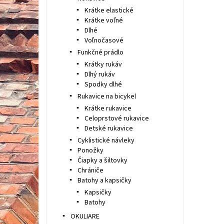
Krátke elastické
Krátke voľné
Dlhé
Voľnočasové
Funkčné prádlo
Krátky rukáv
Dlhý rukáv
Spodky dlhé
Rukavice na bicykel
Krátke rukavice
Celoprstové rukavice
Detské rukavice
Cyklistické návleky
Ponožky
Čiapky a šiltovky
Chrániče
Batohy a kapsičky
Kapsičky
Batohy
OKULIARE