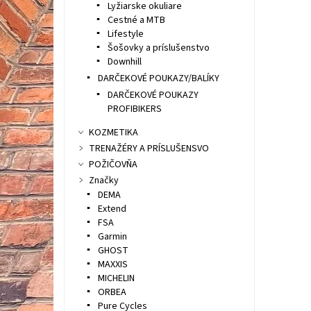
Lyžiarske okuliare
Cestné a MTB
Lifestyle
Šošovky a príslušenstvo
Downhill
DARČEKOVÉ POUKAZY/BALÍKY
DARČEKOVÉ POUKAZY
PROFIBIKERS
KOZMETIKA
TRENAŽÉRY A PRÍSLUŠENSVO
POŽIČOVŇA
Značky
DEMA
Extend
FSA
Garmin
GHOST
MAXXIS
MICHELIN
ORBEA
Pure Cycles