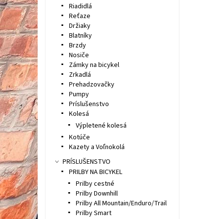
Riadidlá
Reťaze
Držiaky
Blatníky
Brzdy
Nosiče
Zámky na bicykel
Zrkadlá
Prehadzovačky
Pumpy
Príslušenstvo
Kolesá
Výpletené kolesá
Kotúče
Kazety a Voľnokolá
PRÍSLUŠENSTVO
PRILBY NA BICYKEL
Prilby cestné
Prilby Downhill
Prilby All Mountain/Enduro/Trail
Prilby Smart