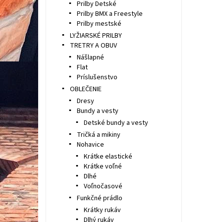
Prilby Detské
Prilby BMX a Freestyle
Prilby mestské
LYŽIARSKÉ PRILBY
TRETRY A OBUV
Nášlapné
Flat
Príslušenstvo
OBLEČENIE
Dresy
Bundy a vesty
Detské bundy a vesty
Tričká a mikiny
Nohavice
Krátke elastické
Krátke voľné
Dlhé
Voľnočasové
Funkčné prádlo
Krátky rukáv
Dlhý rukáv