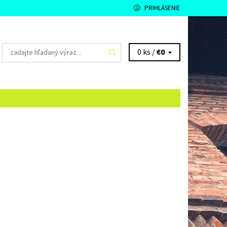
PRIHLÁSENIE
0 ks /
€0