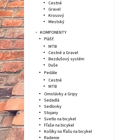
Cestné
Gravel
Krosový
Mestský
KOMPONENTY
Plášť
MTB
Cestné a Gravel
Bezdušový systém
Duše
Pedále
Cestné
MTB
Omotávky a Gripy
Sedadlá
Sedlovky
Stojany
Svetlo na bicykel
Fľaše na bicykel
Košíky na fľašu na bicykel
Radenie