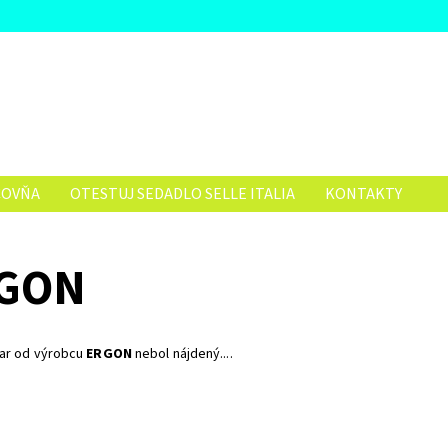
ČOVŇA
OTESTUJ SEDADLO SELLE ITALIA
KONTAKTY
GON
var od výrobcu
ERGON
nebol nájdený....