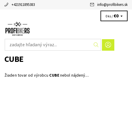
+421911895383
info
@
profibikers.sk
€0
0 ks /
CUBE
Žiaden tovar od výrobcu
CUBE
nebol nájdený....