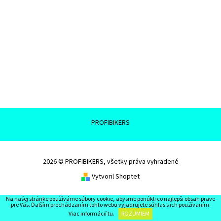
PROFIBIKERS
2026 © PROFIBIKERS, všetky práva vyhradené
Vytvoril Shoptet
Na našej stránke používáme súbory cookie, abysme ponúkli co najlepši obsah prave
pre Vás. Ďalším prechádzaním tohto webu vyjadrujete súhlas s ich používaním.
Viac informácií
tu
.
ROZUMIEM