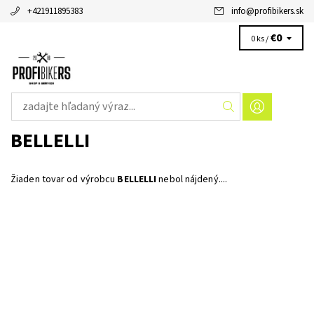
+421911895383
info
@
profibikers.sk
€0
0 ks /
BELLELLI
Žiaden tovar od výrobcu
BELLELLI
nebol nájdený....