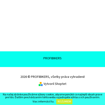
PROFIBIKERS
2026 © PROFIBIKERS, všetky práva vyhradené
Vytvoril Shoptet
Na našej stránke používáme súbory cookie, abysme ponúkli co najlepši obsah prave
pre Vás. Ďalším prechádzaním tohto webu vyjadrujete súhlas s ich používaním.
Viac informácií
tu
.
ROZUMIEM