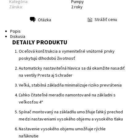
Kategória:
Pumpy
Záruka:
2 roky
Strážiť cenu
Otázka
Tlač
Popis
Diskusia
DETAILY PRODUKTU
Oceľová konštrukcia a vymeniteľné vnútorné prvky
poskytujú dlhodobú životnosť
Automaticky nastaviteľná hlavica sa dá okamžite nasadiť
na ventily Presta aj Schrader
Veľká, stabilná základňa minimalizuje riziko prevrátenia
Ľahko čitateľné meradlo namontované na základni s
veľkosťou 4“
Spínač montovaný na základňu umožňuje ľahký prechod
medzi nastaveniami vysokého objemu a vysokého tlaku
Nastavenie vysokého objemu umožňuje rýchle
nafúknutie