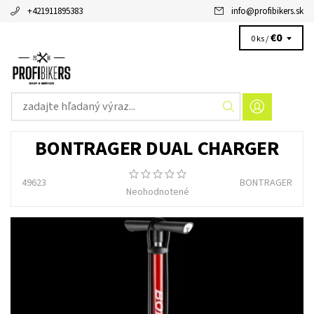
+421911895383
info
@
profibikers.sk
€0
0 ks /
BONTRAGER DUAL CHARGER
49623
BONTRAGER
Neohodnotené