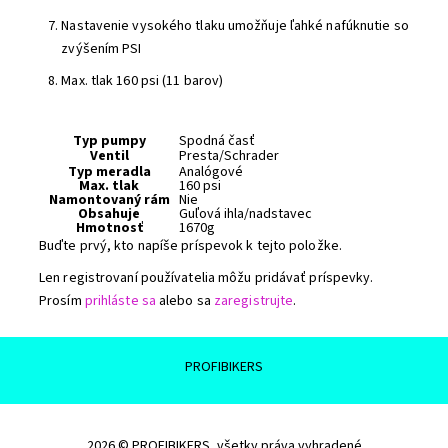
Nastavenie vysokého tlaku umožňuje ľahké nafúknutie so
zvýšením PSI
Max. tlak 160 psi (11 barov)
Typ pumpy
Spodná časť
Ventil
Presta/Schrader
Typ meradla
Analógové
Max. tlak
160 psi
Namontovaný rám
Nie
Obsahuje
Guľová ihla/nadstavec
Hmotnosť
1670g
Buďte prvý, kto napíše príspevok k tejto položke.
Len registrovaní používatelia môžu pridávať príspevky.
Prosím
prihláste sa
alebo sa
zaregistrujte
.
PROFIBIKERS
2026 © PROFIBIKERS, všetky práva vyhradené