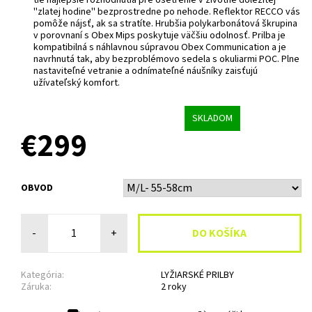
tie najlepšie rozhodnutia pre ošetrenie v životne dôležitej
''zlatej hodine'' bezprostredne po nehode. Reflektor RECCO vás
pomôže nájsť, ak sa stratíte. Hrubšia polykarbonátová škrupina
v porovnaní s Obex Mips poskytuje väčšiu odolnosť. Prilba je
kompatibilná s náhlavnou súpravou Obex Communication a je
navrhnutá tak, aby bezproblémovo sedela s okuliarmi POC. Plne
nastaviteľné vetranie a odnímateľné náušníky zaisťujú
užívateľský komfort.
SKLADOM
€299
OBVOD
-
+
Kategória:
LYŽIARSKÉ PRILBY
Záruka:
2 roky