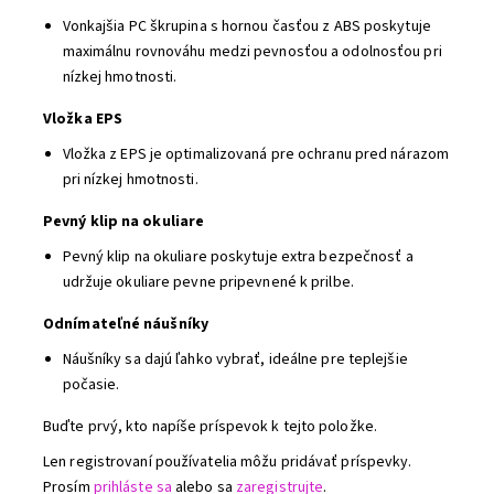
Vonkajšia PC škrupina s hornou časťou z ABS poskytuje
maximálnu rovnováhu medzi pevnosťou a odolnosťou pri
nízkej hmotnosti.
Vložka EPS
Vložka z EPS je optimalizovaná pre ochranu pred nárazom
pri nízkej hmotnosti.
Pevný klip na okuliare
Pevný klip na okuliare poskytuje extra bezpečnosť a
udržuje okuliare pevne pripevnené k prilbe.
Odnímateľné náušníky
Náušníky sa dajú ľahko vybrať, ideálne pre teplejšie
počasie.
Buďte prvý, kto napíše príspevok k tejto položke.
Len registrovaní používatelia môžu pridávať príspevky.
Prosím
prihláste sa
alebo sa
zaregistrujte
.