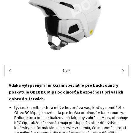
1
z 4
Vďaka vylepšeným funkciám špeciálne pre backcountry
poskytuje OBEX BC Mips odolnosť a bezpečnosť pri vašich
dobrodružstvách.
Lyžiarska prilba, ktorá môže hovoriť za vás, keď vy nemôžete.
Obex BC Mips je navrhnutá pre lepšiu odolnosť v backcountry.
Prilba, ktorá bola aktualizovaná tak, aby zahŕňala Mips, obsahuje
NFC čip, takže záchranári majú prístup k životne dôležitým
lekárskym informáciám na mieste zranenia, čo im pomáha robiť