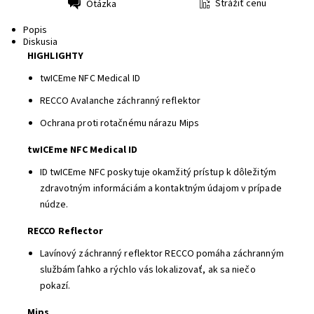
Strážiť cenu
Otázka
Tlač
Popis
Diskusia
HIGHLIGHTY
twICEme NFC Medical ID
RECCO Avalanche záchranný reflektor
Ochrana proti rotačnému nárazu Mips
twICEme NFC Medical ID
ID twICEme NFC poskytuje okamžitý prístup k dôležitým
zdravotným informáciám a kontaktným údajom v prípade
núdze.
RECCO Reflector
Lavínový záchranný reflektor RECCO pomáha záchranným
službám ľahko a rýchlo vás lokalizovať, ak sa niečo
pokazí.
Mips