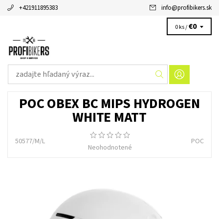
+421911895383
info
@
profibikers.sk
€0
0 ks /
POC OBEX BC MIPS HYDROGEN
WHITE MATT
50577/M/L
POC
Neohodnotené