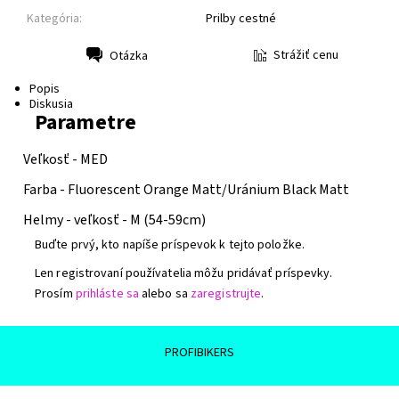
Kategória:
Prilby cestné
Strážiť cenu
Otázka
Tlač
Popis
Diskusia
Parametre
Veľkosť -
MED
Farba -
Fluorescent Orange Matt/Uránium Black Matt
Helmy - veľkosť -
M (54-59cm)
Buďte prvý, kto napíše príspevok k tejto položke.
Len registrovaní používatelia môžu pridávať príspevky.
Prosím
prihláste sa
alebo sa
zaregistrujte
.
PROFIBIKERS