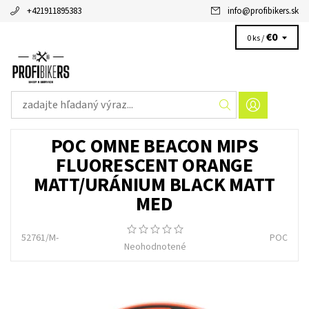
+421911895383
info
@
profibikers.sk
€0
0 ks /
POC OMNE BEACON MIPS
FLUORESCENT ORANGE
MATT/URÁNIUM BLACK MATT
MED
52761/M-
POC
Neohodnotené