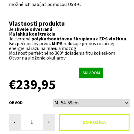
možné ich nabíjať pomocou USB-C.
Vlastnosti produktu
Je
skvele odvetraná
Má
ľahkú konštrukciu
Je tvorená
polykarbonátovou škrupinou
a
EPS vložkou
Bezpečnostný prvok
MIPS
redukuje prenos rotačnej
energie nárazu na hlavu a mozog
Možnosť perfektného 360° doladenia fitu kolieskom
Otvor na uloženie okuliarov
SKLADOM
€239,95
OBVOD
-
+