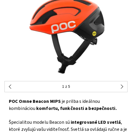
1
z 5
POC Omne Beacon MIPS
je prilba s ideálnou
kombináciou
komfortu, funkčnosti a bezpečnosti.
Špecialitou modelu Beacon sú
integrované LED svetlá
,
ktoré zvyšujú vašu viditeľnosť. Svetlá sa ovládajú ručne a je