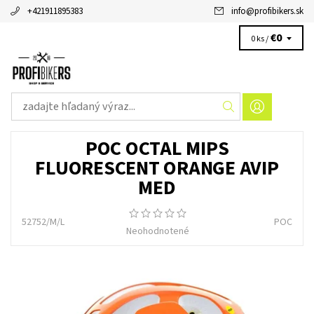
+421911895383
info
@
profibikers.sk
€0
0 ks /
POC OCTAL MIPS
FLUORESCENT ORANGE AVIP
MED
52752/M/L
POC
Neohodnotené