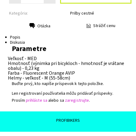
Kategória:
Prilby cestné
Strážiť cenu
Otázka
Tlač
Popis
Diskusia
Parametre
Veľkosť -
MED
Hmotnosť (výnimka pri bicykloch - hmotnosť je vrátane
obalu) -
0,23 kg
Farba -
Fluorescent Orange AVIP
Helmy - veľkosť -
M (55-58cm)
Buďte prvý, kto napíše príspevok k tejto položke.
Len registrovaní používatelia môžu pridávať príspevky.
Prosím
prihláste sa
alebo sa
zaregistrujte
.
PROFIBIKERS