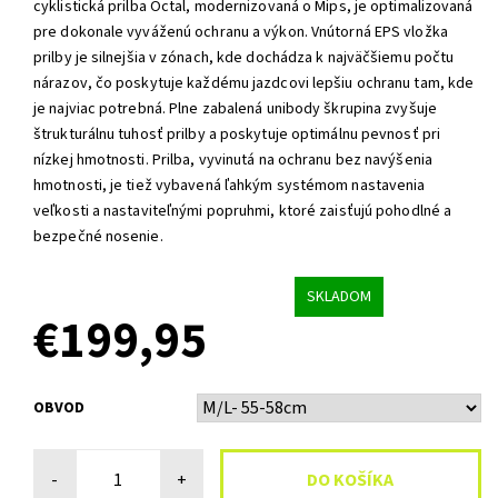
cyklistická prilba Octal, modernizovaná o Mips, je optimalizovaná
pre dokonale vyváženú ochranu a výkon. Vnútorná EPS vložka
prilby je silnejšia v zónach, kde dochádza k najväčšiemu počtu
nárazov, čo poskytuje každému jazdcovi lepšiu ochranu tam, kde
je najviac potrebná. Plne zabalená unibody škrupina zvyšuje
štrukturálnu tuhosť prilby a poskytuje optimálnu pevnosť pri
nízkej hmotnosti. Prilba, vyvinutá na ochranu bez navýšenia
hmotnosti, je tiež vybavená ľahkým systémom nastavenia
veľkosti a nastaviteľnými popruhmi, ktoré zaisťujú pohodlné a
bezpečné nosenie.
SKLADOM
€199,95
OBVOD
-
+