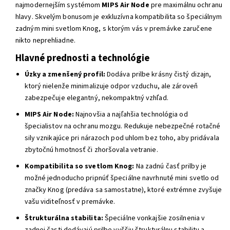
najmodernejším systémom
MIPS Air Node
pre maximálnu ochranu
hlavy. Skvelým bonusom je exkluzívna kompatibilita so špeciálnym
zadným mini svetlom Knog, s ktorým vás v premávke zaručene
nikto neprehliadne.
Hlavné prednosti a technológie
Úzky a zmenšený profil:
Dodáva prilbe krásny čistý dizajn,
ktorý nielenže minimalizuje odpor vzduchu, ale zároveň
zabezpečuje elegantný, nekompaktný vzhľad.
MIPS Air Node:
Najnovšia a najľahšia technológia od
špecialistov na ochranu mozgu. Redukuje nebezpečné rotačné
sily vznikajúce pri nárazoch pod uhlom bez toho, aby pridávala
zbytočnú hmotnosť či zhoršovala vetranie.
Kompatibilita so svetlom Knog:
Na zadnú časť prilby je
možné jednoducho pripnúť špeciálne navrhnuté mini svetlo od
značky Knog (predáva sa samostatne), ktoré extrémne zvyšuje
vašu viditeľnosť v premávke.
Štrukturálna stabilita:
Špeciálne vonkajšie zosilnenia v