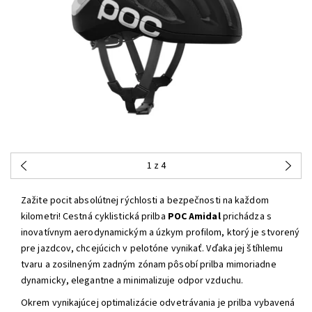
1
z 4
Zažite pocit absolútnej rýchlosti a bezpečnosti na každom
kilometri! Cestná cyklistická prilba
POC Amidal
prichádza s
inovatívnym aerodynamickým a úzkym profilom, ktorý je stvorený
pre jazdcov, chcejúcich v pelotóne vynikať. Vďaka jej štíhlemu
tvaru a zosilneným zadným zónam pôsobí prilba mimoriadne
dynamicky, elegantne a minimalizuje odpor vzduchu.
Okrem vynikajúcej optimalizácie odvetrávania je prilba vybavená