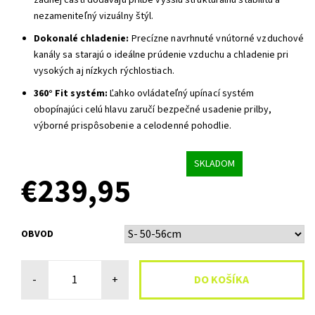
zadnej časti dodávajú prilbe vyššiu štrukturálnu stabilitu a
nezameniteľný vizuálny štýl.
Dokonalé chladenie:
Precízne navrhnuté vnútorné vzduchové
kanály sa starajú o ideálne prúdenie vzduchu a chladenie pri
vysokých aj nízkych rýchlostiach.
360° Fit systém:
Ľahko ovládateľný upínací systém
obopínajúci celú hlavu zaručí bezpečné usadenie prilby,
výborné prispôsobenie a celodenné pohodlie.
SKLADOM
€239,95
OBVOD
-
+