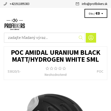
+421911895383
info
@
profibikers.sk
€0
0 ks /
POC AMIDAL URANIUM BLACK
MATT/HYDROGEN WHITE SML
53820/S-
POC
Neohodnotené