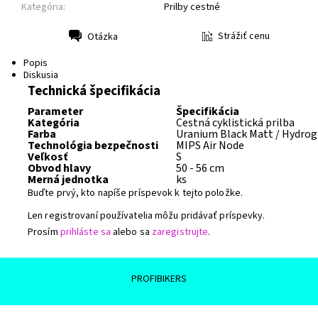
Kategória:
Prilby cestné
Strážiť cenu
Otázka
Tlač
Popis
Diskusia
Technická špecifikácia
Parameter
Špecifikácia
Kategória
Cestná cyklistická prilba
Farba
Uranium Black Matt / Hydroge
Technológia bezpečnosti
MIPS Air Node
Veľkosť
S
Obvod hlavy
50 - 56 cm
Merná jednotka
ks
Buďte prvý, kto napíše príspevok k tejto položke.
Len registrovaní používatelia môžu pridávať príspevky.
Prosím
prihláste sa
alebo sa
zaregistrujte
.
PROFIBIKERS