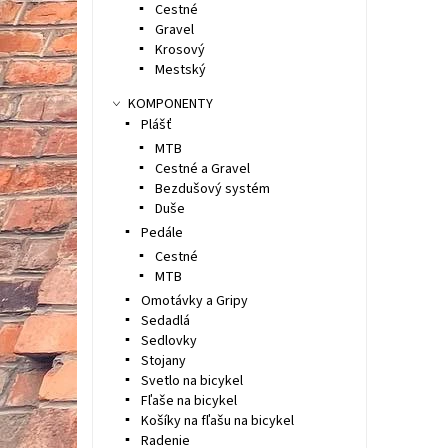
Cestné
Gravel
Krosový
Mestský
KOMPONENTY
Plášť
MTB
Cestné a Gravel
Bezdušový systém
Duše
Pedále
Cestné
MTB
Omotávky a Gripy
Sedadlá
Sedlovky
Stojany
Svetlo na bicykel
Fľaše na bicykel
Košíky na fľašu na bicykel
Radenie