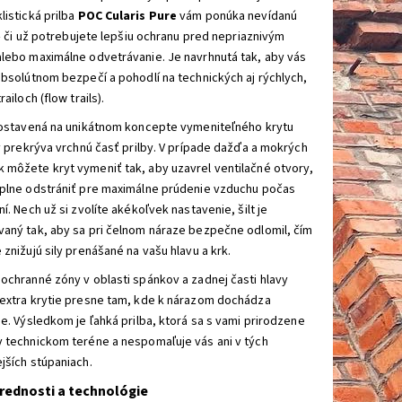
listická prilba
POC Cularis Pure
vám ponúka nevídanú
u – či už potrebujete lepšiu ochranu pred nepriaznivým
lebo maximálne odvetrávanie. Je navrhnutá tak, aby vás
absolútnom bezpečí a pohodlí na technických aj rýchlych,
railoch (flow trails).
 postavená na unikátnom koncepte vymeniteľného krytu
rý prekrýva vrchnú časť prilby. V prípade dažďa a mokrých
môžete kryt vymeniť tak, aby uzavrel ventilačné otvory,
úplne odstrániť pre maximálne prúdenie vzduchu počas
ní. Nech už si zvolíte akékoľvek nastavenie, šilt je
aný tak, aby sa pri čelnom náraze bezpečne odlomil, čím
 znižujú sily prenášané na vašu hlavu a krk.
ochranné zóny v oblasti spánkov a zadnej časti hlavy
 extra krytie presne tam, kde k nárazom dochádza
ie. Výsledkom je ľahká prilba, ktorá sa s vami prirodzene
 technickom teréne a nespomaľuje vás ani v tých
jších stúpaniach.
rednosti a technológie