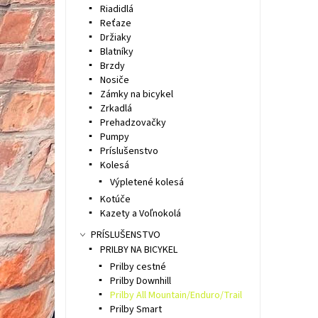
Riadidlá
Reťaze
Držiaky
Blatníky
Brzdy
Nosiče
Zámky na bicykel
Zrkadlá
Prehadzovačky
Pumpy
Príslušenstvo
Kolesá
Výpletené kolesá
Kotúče
Kazety a Voľnokolá
PRÍSLUŠENSTVO
PRILBY NA BICYKEL
Prilby cestné
Prilby Downhill
Prilby All Mountain/Enduro/Trail
Prilby Smart