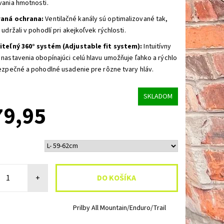
ania hmotnosti.
aná ochrana:
Ventilačné kanály sú optimalizované tak,
 udržali v pohodlí pri akejkoľvek rýchlosti.
iteľný 360° systém (Adjustable fit system):
Intuitívny
nastavenia obopínajúci celú hlavu umožňuje ľahko a rýchlo
ezpečné a pohodlné usadenie pre rôzne tvary hláv.
SKLADOM
79,95
+
Prilby All Mountain/Enduro/Trail