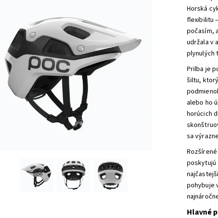
Horská cyk
flexibilit
počasím, a
udržala v 
plynulých t
Prilba je
šiltu, kto
podmienok 
alebo ho 
horúcich d
skonštruov
sa výrazne
Rozšírené 
poskytujú
najčastejš
pohybuje v
najnáročne
Hlavné p