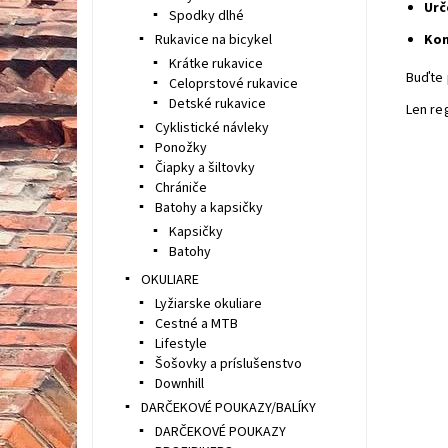
Urč
Spodky dlhé
Rukavice na bicykel
Kon
Krátke rukavice
Buďte 
Celoprstové rukavice
Detské rukavice
Len re
Cyklistické návleky
Ponožky
Čiapky a šiltovky
Chrániče
Batohy a kapsičky
Kapsičky
Batohy
OKULIARE
Lyžiarske okuliare
Cestné a MTB
Lifestyle
Šošovky a príslušenstvo
Downhill
DARČEKOVÉ POUKAZY/BALÍKY
DARČEKOVÉ POUKAZY