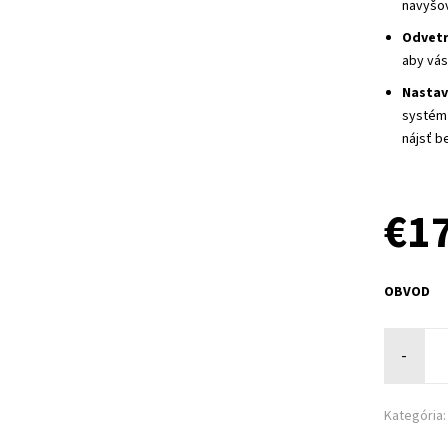
navyšov
Odvetr
aby vás
Nastav
systém 
nájsť b
€1
OBVOD
-
Kategória: