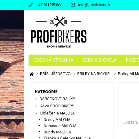
+421911895383
info
@
profibikers.sk
ÚVODNÁ STRÁNKA
SERVIS BICYKLA
POŽI
PRÍSLUŠENSTVO
PRILBY NA BICYKEL
Prilby All 
KATEGÓRIE
DARČEKOVÉ BALÍKY
KÁVA PROFIBIKERS
Oblečenie MALOJA
Dresy MALOJA
53838/L-
Nohavice MALOJA
Bundy MALOJA
Čiapky a Čelenky MALOJA