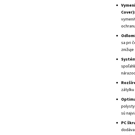
Vymeni
Cover)
vymeniť
ochran
Odlomi
sa pri 
znižuje
Systém
spoľahl
nárazoc
Rozšír
zátylku
Optima
polysty
sú najv
PC škr
dodáva 