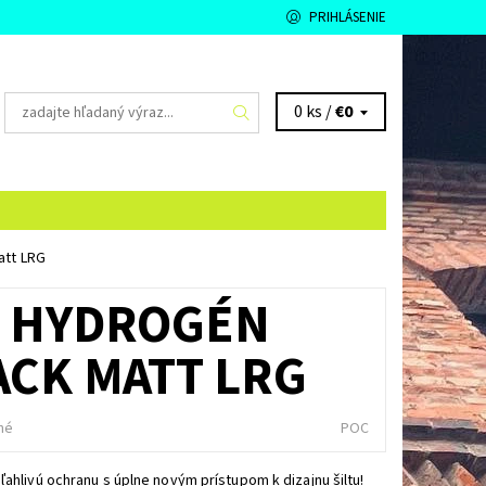
PRIHLÁSENIE
0 ks /
€0
att LRG
E HYDROGÉN
CK MATT LRG
né
POC
ľahlivú ochranu s úplne novým prístupom k dizajnu šiltu!