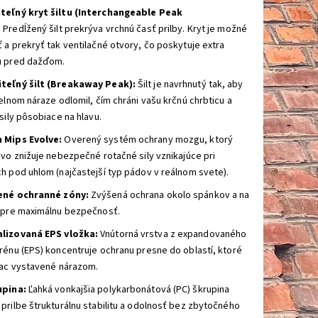
teľný kryt šiltu (Interchangeable Peak
:
Predĺžený šilt prekrýva vrchnú časť prilby. Kryt je možné
 a prekryť tak ventilačné otvory, čo poskytuje extra
u pred dažďom.
teľný šilt (Breakaway Peak):
Šilt je navrhnutý tak, aby
čelnom náraze odlomil, čím chráni vašu krčnú chrbticu a
 sily pôsobiace na hlavu.
 Mips Evolve:
Overený systém ochrany mozgu, ktorý
ivo znižuje nebezpečné rotačné sily vznikajúce pri
h pod uhlom (najčastejší typ pádov v reálnom svete).
ené ochranné zóny:
Zvýšená ochrana okolo spánkov a na
 pre maximálnu bezpečnosť.
lizovaná EPS vložka:
Vnútorná vrstva z expandovaného
rénu (EPS) koncentruje ochranu presne do oblastí, ktoré
iac vystavené nárazom.
upina:
Ľahká vonkajšia polykarbonátová (PC) škrupina
prilbe štrukturálnu stabilitu a odolnosť bez zbytočného