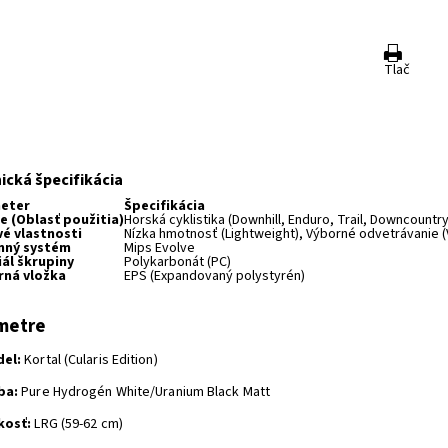
Tlač
a
ická špecifikácia
eter
Špecifikácia
e (Oblasť použitia)
Horská cyklistika (Downhill, Enduro, Trail, Downcountry
é vlastnosti
Nízka hmotnosť (Lightweight), Výborné odvetrávanie (
nný systém
Mips Evolve
ál škrupiny
Polykarbonát (PC)
rná vložka
EPS (Expandovaný polystyrén)
metre
el:
Kortal (Cularis Edition)
ba:
Pure Hydrogén White/Uranium Black Matt
kosť:
LRG (59-62 cm)