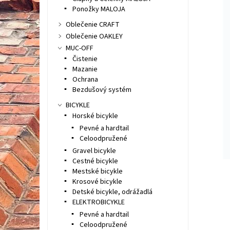
Ponožky MALOJA
Oblečenie CRAFT
Oblečenie OAKLEY
MUC-OFF
Čistenie
Mazanie
Ochrana
Bezdušový systém
BICYKLE
Horské bicykle
Pevné a hardtail
Celoodpružené
Gravel bicykle
Cestné bicykle
Mestské bicykle
Krosové bicykle
Detské bicykle, odrážadlá
ELEKTROBICYKLE
Pevné a hardtail
Celoodpružené