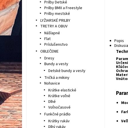
Prilby Detské
Prilby BMX a Freestyle
Prilby mestské
LYŽIARSKÉ PRILBY
TRETRY A OBUV
Nášlapné
Flat
Popis
Príslušenstvo
Diskusi
Techn
OBLEČENIE
Dresy
Param
Určeni
Bundy a vesty
Kľúčov
Detské bundy a vesty
Ochra
Materi
Tričká a mikiny
Vnúto
Nohavice
Krátke elastické
Para
Krátke voľné
Dlhé
Mod
Voľnočasové
Far
Funkčné prádlo
Krátky rukáv
Veľ
Dlhý rukáv