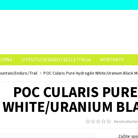
ČOVŇA
OTESTUJ SEDADLO SELLE ITALIA
KONTAKTY
Mountain/Enduro/Trail
POC Cularis Pure Hydrogén White/Uranium Black M
POC CULARIS PUR
WHITE/URANIUM BLA
Neohodnote
Zažite spo