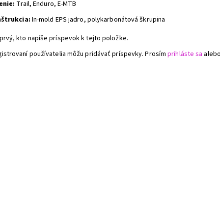
enie:
Trail, Enduro, E-MTB
štrukcia:
In-mold EPS jadro, polykarbonátová škrupina
prvý, kto napíše príspevok k tejto položke.
gistrovaní používatelia môžu pridávať príspevky. Prosím
prihláste sa
aleb