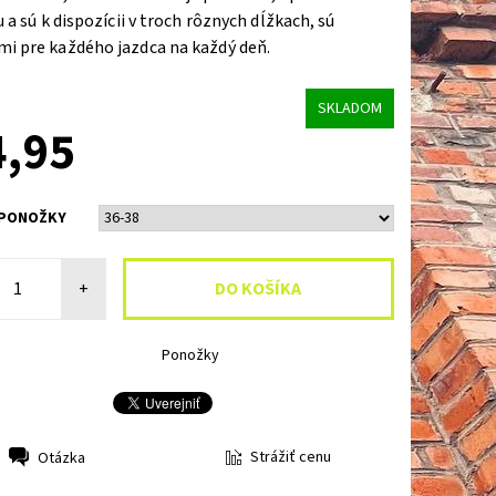
u a sú k dispozícii v troch rôznych dĺžkach, sú
i pre každého jazdca na každý deň.
SKLADOM
4,95
 PONOŽKY
+
Ponožky
Strážiť cenu
Otázka