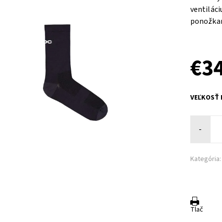
ventiláci
ponožkam
€3
VEĽKOSŤ
-
Kategória:
Tlač