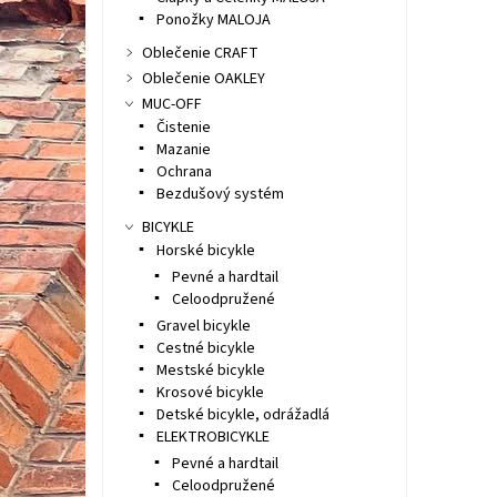
Ponožky MALOJA
Oblečenie CRAFT
Oblečenie OAKLEY
MUC-OFF
Čistenie
Mazanie
Ochrana
Bezdušový systém
BICYKLE
Horské bicykle
Pevné a hardtail
Celoodpružené
Gravel bicykle
Cestné bicykle
Mestské bicykle
Krosové bicykle
Detské bicykle, odrážadlá
ELEKTROBICYKLE
Pevné a hardtail
Celoodpružené