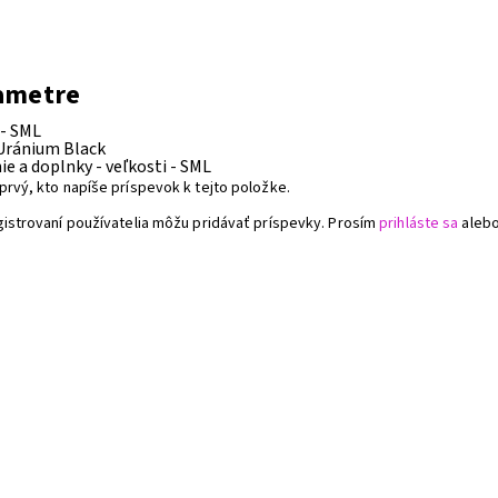
a
ametre
 -
SML
Uránium Black
e a doplnky - veľkosti -
SML
prvý, kto napíše príspevok k tejto položke.
gistrovaní používatelia môžu pridávať príspevky. Prosím
prihláste sa
aleb