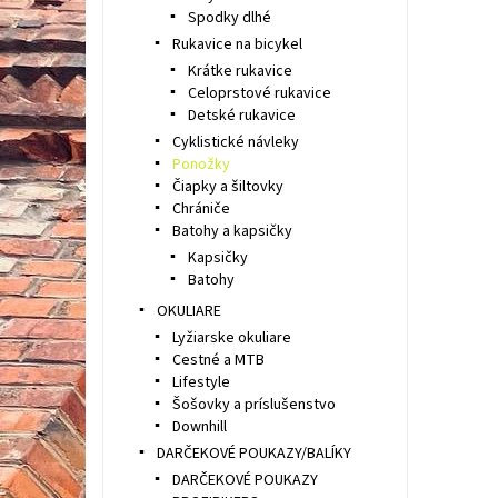
Spodky dlhé
Rukavice na bicykel
Krátke rukavice
Celoprstové rukavice
Detské rukavice
Cyklistické návleky
Ponožky
Čiapky a šiltovky
Chrániče
Batohy a kapsičky
Kapsičky
Batohy
OKULIARE
Lyžiarske okuliare
Cestné a MTB
Lifestyle
Šošovky a príslušenstvo
Downhill
DARČEKOVÉ POUKAZY/BALÍKY
DARČEKOVÉ POUKAZY