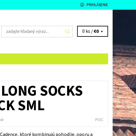
PRIHLÁSENIE
0 ks /
€0
 LONG SOCKS
CK SML
né
POC
Cadence, ktoré kombinujú pohodlie, oporu a