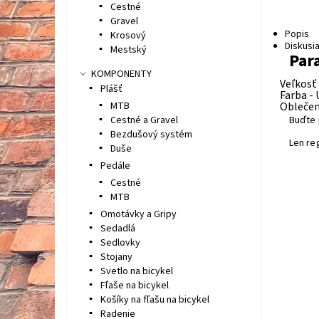
Cestné
Gravel
Popis
Krosový
Diskusi
Mestský
Par
KOMPONENTY
Veľkosť
Plášť
Farba -
MTB
Oblečeni
Cestné a Gravel
Buďte 
Bezdušový systém
Len re
Duše
Pedále
Cestné
MTB
Omotávky a Gripy
Sedadlá
Sedlovky
Stojany
Svetlo na bicykel
Fľaše na bicykel
Košíky na fľašu na bicykel
Radenie