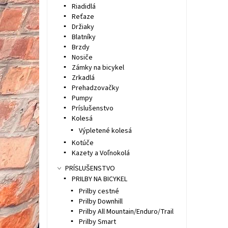
Riadidlá
Reťaze
Držiaky
Blatníky
Brzdy
Nosiče
Zámky na bicykel
Zrkadlá
Prehadzovačky
Pumpy
Príslušenstvo
Kolesá
Výpletené kolesá
Kotúče
Kazety a Voľnokolá
PRÍSLUŠENSTVO
PRILBY NA BICYKEL
Prilby cestné
Prilby Downhill
Prilby All Mountain/Enduro/Trail
Prilby Smart