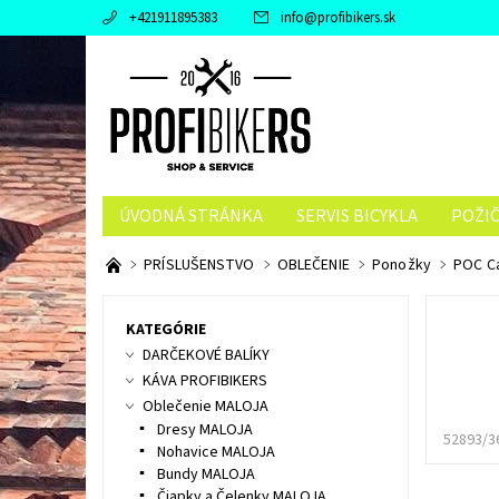
+421911895383
info
@
profibikers.sk
ÚVODNÁ STRÁNKA
SERVIS BICYKLA
POŽI
PRÍSLUŠENSTVO
OBLEČENIE
Ponožky
POC Ca
KATEGÓRIE
DARČEKOVÉ BALÍKY
KÁVA PROFIBIKERS
Oblečenie MALOJA
Dresy MALOJA
52893/3
Nohavice MALOJA
Bundy MALOJA
Čiapky a Čelenky MALOJA