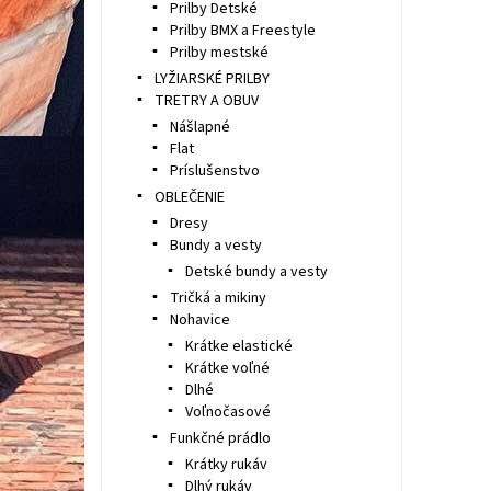
Prilby Detské
Prilby BMX a Freestyle
Prilby mestské
LYŽIARSKÉ PRILBY
TRETRY A OBUV
Nášlapné
Flat
Príslušenstvo
OBLEČENIE
Dresy
Bundy a vesty
Detské bundy a vesty
Tričká a mikiny
Nohavice
Krátke elastické
Krátke voľné
Dlhé
Voľnočasové
Funkčné prádlo
Krátky rukáv
Dlhý rukáv