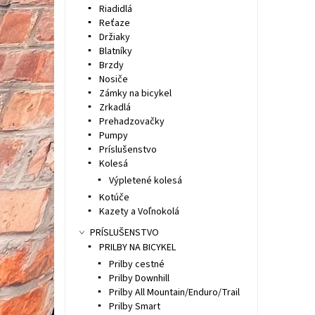
Riadidlá
Reťaze
Držiaky
Blatníky
Brzdy
Nosiče
Zámky na bicykel
Zrkadlá
Prehadzovačky
Pumpy
Príslušenstvo
Kolesá
Výpletené kolesá
Kotúče
Kazety a Voľnokolá
PRÍSLUŠENSTVO
PRILBY NA BICYKEL
Prilby cestné
Prilby Downhill
Prilby All Mountain/Enduro/Trail
Prilby Smart