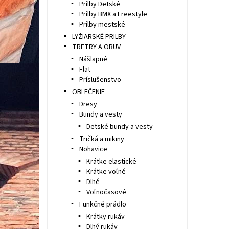
Prilby Detské
Prilby BMX a Freestyle
Prilby mestské
LYŽIARSKÉ PRILBY
TRETRY A OBUV
Nášlapné
Flat
Príslušenstvo
OBLEČENIE
Dresy
Bundy a vesty
Detské bundy a vesty
Tričká a mikiny
Nohavice
Krátke elastické
Krátke voľné
Dlhé
Voľnočasové
Funkčné prádlo
Krátky rukáv
Dlhý rukáv