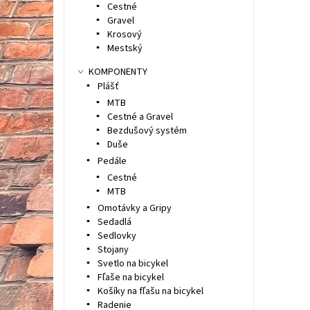
Cestné
Gravel
Krosový
Mestský
KOMPONENTY
Plášť
MTB
Cestné a Gravel
Bezdušový systém
Duše
Pedále
Cestné
MTB
Omotávky a Gripy
Sedadlá
Sedlovky
Stojany
Svetlo na bicykel
Fľaše na bicykel
Košíky na fľašu na bicykel
Radenie