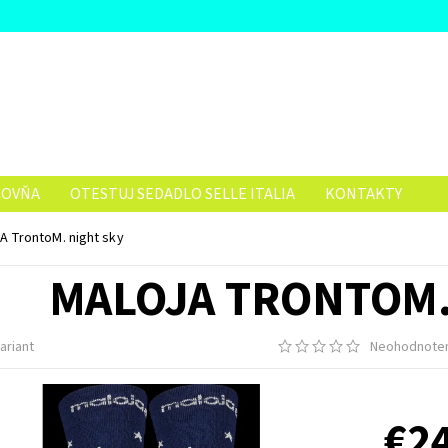
ČOVŇA
OTESTUJ SEDADLO SELLE ITALIA
KONTAKTY
 TrontoM. night sky
MALOJA TRONTOM.
ariant
Neohodnote
€2