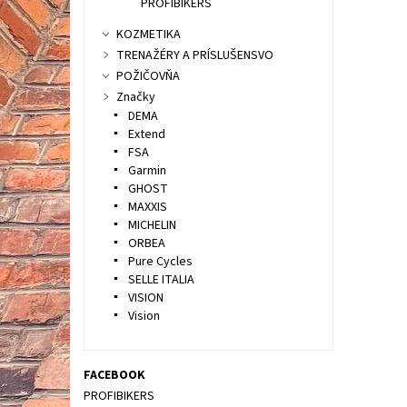
PROFIBIKERS
KOZMETIKA
TRENAŽÉRY A PRÍSLUŠENSVO
POŽIČOVŇA
Značky
DEMA
Extend
FSA
Garmin
GHOST
MAXXIS
MICHELIN
ORBEA
Pure Cycles
SELLE ITALIA
VISION
Vision
FACEBOOK
PROFIBIKERS