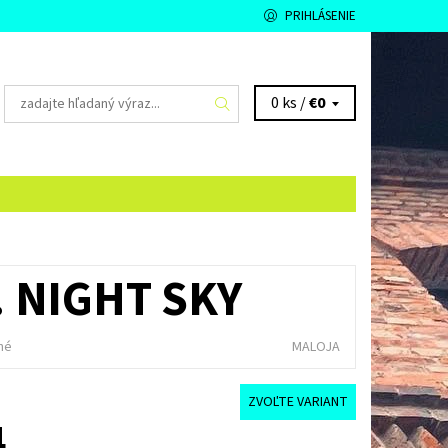
PRIHLÁSENIE
0 ks /
€0
 NIGHT SKY
né
MALOJA
ZVOĽTE VARIANT
4