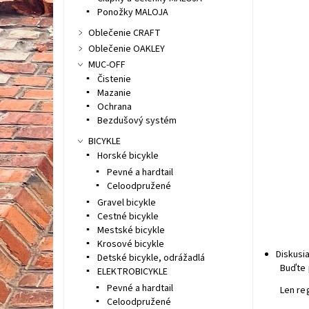
Ponožky MALOJA
Oblečenie CRAFT
Oblečenie OAKLEY
MUC-OFF
Čistenie
Mazanie
Ochrana
Bezdušový systém
BICYKLE
Horské bicykle
Pevné a hardtail
Celoodpružené
Gravel bicykle
Cestné bicykle
Mestské bicykle
Krosové bicykle
Diskusi
Detské bicykle, odrážadlá
Buďte 
ELEKTROBICYKLE
Pevné a hardtail
Len re
Celoodpružené