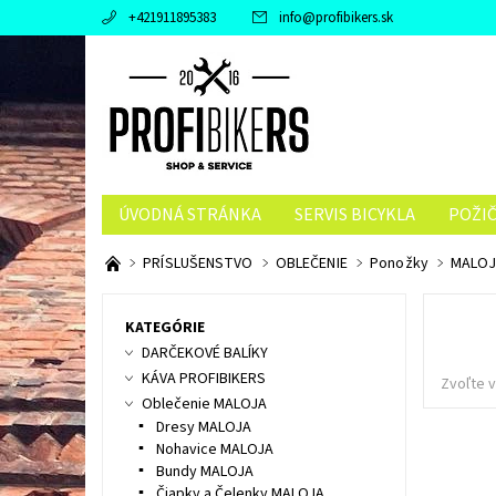
+421911895383
info
@
profibikers.sk
ÚVODNÁ STRÁNKA
SERVIS BICYKLA
POŽI
PRÍSLUŠENSTVO
OBLEČENIE
Ponožky
MALOJA
KATEGÓRIE
DARČEKOVÉ BALÍKY
KÁVA PROFIBIKERS
Zvoľte v
Oblečenie MALOJA
Dresy MALOJA
Nohavice MALOJA
Bundy MALOJA
Čiapky a Čelenky MALOJA