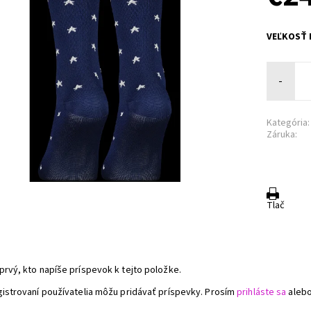
VEĽKOSŤ
-
Kategória:
Záruka:
Tlač
a
prvý, kto napíše príspevok k tejto položke.
gistrovaní používatelia môžu pridávať príspevky. Prosím
prihláste sa
aleb