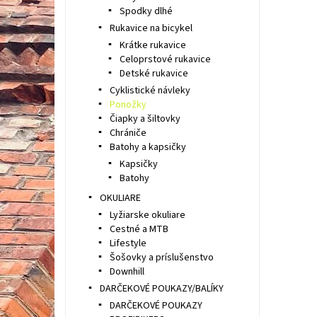
Spodky dlhé
Rukavice na bicykel
Krátke rukavice
Celoprstové rukavice
Detské rukavice
Cyklistické návleky
Ponožky
Čiapky a šiltovky
Chrániče
Batohy a kapsičky
Kapsičky
Batohy
OKULIARE
Lyžiarske okuliare
Cestné a MTB
Lifestyle
Šošovky a príslušenstvo
Downhill
DARČEKOVÉ POUKAZY/BALÍKY
DARČEKOVÉ POUKAZY