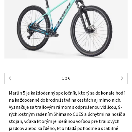
1
z 6
Marlin 5 je každodenný spoločník, ktorý sa dokonale hodí
na každodenné dobrodružstvá na cestách aj mimo nich.
Vyznačuje sa trailovým rámom s odpruženou vidlicou, 9-
rýchlostným radením Shimano CUES a úchytmi na nosič a
stojan, vďaka ktorým je ideálnou voľbou pre trailových
jazdcov alebo každého, kto hľadá pohodlné a stabilné