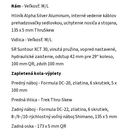
Rám
- Veľkosť: M/L
Hliník Alpha Silver Aluminum, interné vedenie káblov
prehadzovačky sedlovkou, uchytenie nosiča a stojana,
135 x 5 mm ThruSkew
Vidlica
- Veľkosť: M/L
SR Suntour XCT 30, vinutá pružina, vopred nastavené,
hydraulické zaistenie, odstup 42 mm pre 29“ koleso,
100 mm QR, zdvih 100 mm
Zapletená kola-výplety
Predný náboj - Formula DC-20, zliatina, 6 skrutiek, 5 x
100 mm
Predná ihlica - Trek Thru-Skew
Zadný náboj - Formula DC-22, zliatina, 6 skrutiek,
8-/9-/10-rýchlostný voľný náboj Shimano, 135 x 5 mm
Zadná oska - 173 x 5 mm QR