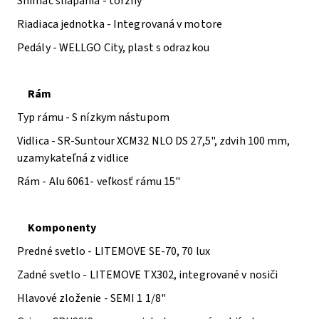
Snímač šliapania -
torzný
Riadiaca jednotka -
Integrovaná v motore
Pedály -
WELLGO City, plast s odrazkou
Rám
Typ rámu -
S nízkym nástupom
Vidlica -
SR-Suntour XCM32 NLO DS 27,5", zdvih 100 mm,
uzamykateľná z vidlice
Rám -
Alu 6061- veľkosť rámu 15"
Komponenty
Predné svetlo -
LITEMOVE SE-70, 70 lux
Zadné svetlo -
LITEMOVE TX302, integrované v nosiči
Hlavové zloženie -
SEMI 1 1/8"