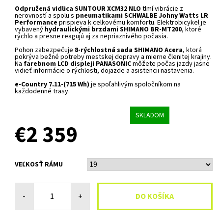
Odpružená vidlica SUNTOUR XCM32 NLO
tlmí vibrácie z
nerovností a spolu s
pneumatikami SCHWALBE Johny Watts LR
Performance
prispieva k celkovému komfortu. Elektrobicykel je
vybavený
hydraulickými brzdami SHIMANO BR-MT200
, ktoré
rýchlo a presne reagujú aj za nepriaznivého počasia.
Pohon zabezpečuje
8-rýchlostná sada SHIMANO Acera
, ktorá
pokrýva bežné potreby mestskej dopravy a mierne členitej krajiny.
Na
farebnom LCD displeji PANASONIC
môžete počas jazdy jasne
vidieť informácie o rýchlosti, dojazde a asistencii nastavenia.
e-Country 7.11-(715 Wh)
je spoľahlivým spoločníkom na
každodenné trasy.
SKLADOM
€2 359
VEĽKOSŤ RÁMU
-
+