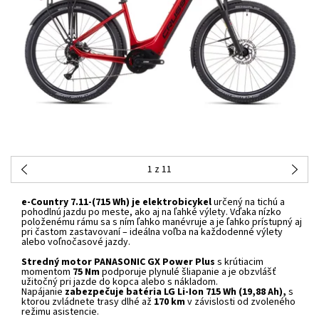
1
z 11
e-Country 7.11-(715 Wh) je elektrobicykel
určený na tichú a
pohodlnú jazdu po meste, ako aj na ľahké výlety. Vďaka nízko
položenému rámu sa s ním ľahko manévruje a je ľahko prístupný aj
pri častom zastavovaní – ideálna voľba na každodenné výlety
alebo voľnočasové jazdy.
Stredný motor PANASONIC GX Power Plus
s krútiacim
momentom
75 Nm
podporuje plynulé šliapanie a je obzvlášť
užitočný pri jazde do kopca alebo s nákladom.
Napájanie
zabezpečuje batéria LG Li-Ion 715 Wh (19,88 Ah),
s
ktorou zvládnete trasy dlhé až
170 km
v závislosti od zvoleného
režimu asistencie.