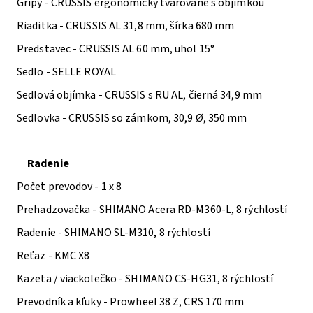
Gripy -
CRUSSIS ergonomicky tvarované s objímkou
Riaditka -
CRUSSIS AL 31,8 mm, šírka 680 mm
Predstavec -
CRUSSIS AL 60 mm, uhol 15°
Sedlo -
SELLE ROYAL
Sedlová objímka -
CRUSSIS s RU AL, čierná 34,9 mm
Sedlovka -
CRUSSIS so zámkom, 30,9 Ø, 350 mm
Radenie
Počet prevodov -
1 x 8
Prehadzovačka -
SHIMANO Acera RD-M360-L, 8 rýchlostí
Radenie -
SHIMANO SL-M310, 8 rýchlostí
Reťaz -
KMC X8
Kazeta / viackolečko -
SHIMANO CS-HG31, 8 rýchlostí
Prevodník a kľuky -
Prowheel 38 Z, CRS 170 mm