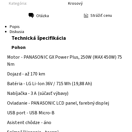
Kategória:
Krosový
Strážiť cenu
Otázka
Tlač
Popis
Diskusia
Technická špecifikácia
Pohon
Motor -
PANASONIC GX Power Plus, 250W (MAX 450W) 75
Nm
Dojazd -
až 170 km
Batéria -
LG Li-Ion 36V / 715 Wh (19,88 Ah)
Nabíjačka -
3 A (súčasť výbavy)
Ovladanie -
PANASONIC LCD panel, farebný displej
USB port -
USB Micro-B
Asistent chôdze -
áno