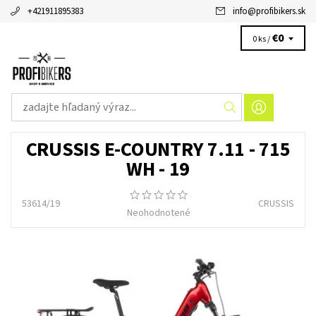
+421911895383
info
@
profibikers.sk
€0
0 ks /
CRUSSIS E-COUNTRY 7.11 - 715
WH - 19
53614/19
CRUSSIS
Neohodnotené