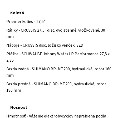
Kolesá
Priemer kolies -
27,5"
Ráfiky -
CRUSSIS 27,5" disc, dvojstenné, vložkované, 30
mm
Náboje -
CRUSSIS disc, ložisko venček, 32D
Plášte -
SCHWALBE Johnny Watts LR Performance 27,5 x
2,35
Brzda zadná -
SHIMANO BR-MT200, hydraulická, rotor 160
mm
Brzda predná -
SHIMANO BR-MT200, hydraulická, rotor
180 mm
Nosnosť
Hmotnosť -
Váženie elektrobycyklov neprebieha podľa