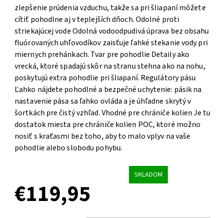
zlepšenie prúdenia vzduchu, takže sa pri šliapaní môžete
cítiť pohodlne aj v teplejších dňoch. Odolné proti
striekajúcej vode Odolná vodoodpudivá úprava bez obsahu
fluórovaných uhľovodíkov zaisťuje ľahké stekanie vody pri
miernych prehánkach. Tvar pre pohodlie Detaily ako
vrecká, ktoré spadajú skôr na stranu stehna ako na nohu,
poskytujú extra pohodlie pri šliapaní. Regulátory pásu
Ľahko nájdete pohodlné a bezpečné uchytenie: pásik na
nastavenie pása sa ľahko ovláda a je úhľadne skrytý v
šortkách pre čistý vzhľad. Vhodné pre chrániče kolien Je tu
dostatok miesta pre chrániče kolien POC, ktoré možno
nosiť s kraťasmi bez toho, aby to malo vplyv na vaše
pohodlie alebo slobodu pohybu.
SKLADOM
€119,95