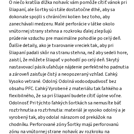
O niečo kratšia dĺžka nohavíc vám pomôže cítiť vánok pri
šliapaní, ale šortky sú stále dostatočne dlhé, aby sa
dokonale spojili s chráničmi kolien bez toho, aby
zanechávali medzeru. Malé perforácie v látke okolo
vnútornej strany stehna a rozkroku ďalej zlepšujú
prúdenie vzduchu pre maximálne pohodlie po celý deň.
Ďalšie detaily, ako je tvarovanie vreciek tak, aby pri
šliapaní padali skôr na stranu stehna, než aby sedeli hore,
zaistí, že môžete šliapať v pohodlí po celý deň. Skrytý
nastavovací pásik uľahčuje nájdenie perfektného padnutia
a zároveň zaisťuje čistý a neopozeraný vzhľad. Ľahký.
Vysoko vetrané. Odolný. Odolná vodoodpudivosť bez
obsahu PFC. Ľahký Vyrobené z materiálu tak ľahkého a
flexibilného, ​​že sa pri šliapaní budete cítiť úplne voľne.
Odolnosť Pri týchto ľahkých šortkách sa nemusíte báť
roztrhnutia a roztrhnutia: materiál je vysoko odolný a je
vyrobený tak, aby odolal nárazom od prekážok na
chodníku. Perforované zóny Šortky majú perforovanú
zónu na vnútornej strane nohavíc av rozkroku na