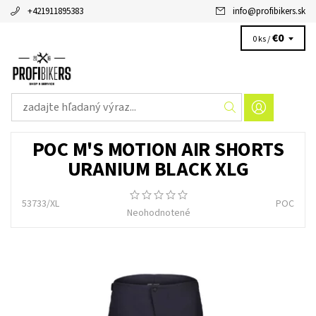
+421911895383
info
@
profibikers.sk
€0
0 ks /
POC M'S MOTION AIR SHORTS
URANIUM BLACK XLG
53733/XL
POC
Neohodnotené