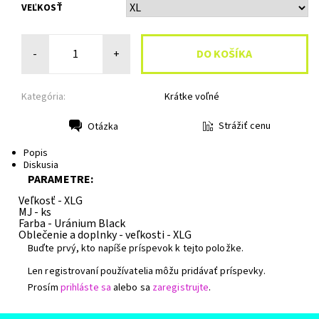
VEĽKOSŤ
-
+
Kategória:
Krátke voľné
Strážiť cenu
Otázka
Tlač
Popis
Diskusia
PARAMETRE:
Veľkosť -
XLG
MJ -
ks
Farba -
Uránium Black
Oblečenie a doplnky - veľkosti -
XLG
Buďte prvý, kto napíše príspevok k tejto položke.
Len registrovaní používatelia môžu pridávať príspevky.
Prosím
prihláste sa
alebo sa
zaregistrujte
.