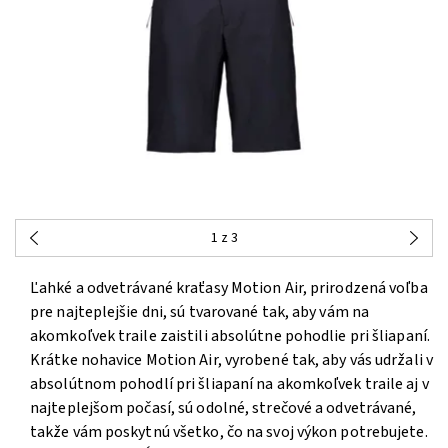
1
z 3
Ľahké a odvetrávané kraťasy Motion Air, prirodzená voľba
pre najteplejšie dni, sú tvarované tak, aby vám na
akomkoľvek traile zaistili absolútne pohodlie pri šliapaní.
Krátke nohavice Motion Air, vyrobené tak, aby vás udržali v
absolútnom pohodlí pri šliapaní na akomkoľvek traile aj v
najteplejšom počasí, sú odolné, strečové a odvetrávané,
takže vám poskytnú všetko, čo na svoj výkon potrebujete.