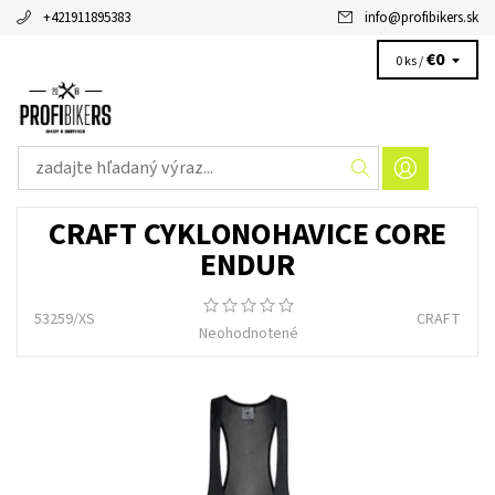
+421911895383
info
@
profibikers.sk
€0
0 ks /
CRAFT CYKLONOHAVICE CORE
ENDUR
53259/XS
CRAFT
Neohodnotené