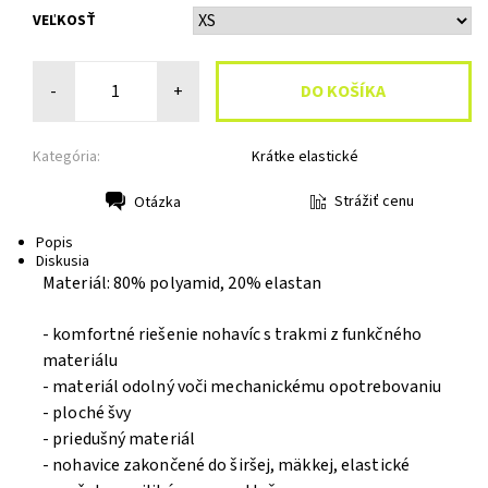
VEĽKOSŤ
-
+
Kategória:
Krátke elastické
Strážiť cenu
Otázka
Tlač
Popis
Diskusia
Materiál: 80% polyamid, 20% elastan
- komfortné riešenie nohavíc s trakmi z funkčného
materiálu
- materiál odolný voči mechanickému opotrebovaniu
- ploché švy
- priedušný materiál
- nohavice zakončené do širšej, mäkkej, elastické