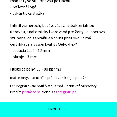
manžety so silikónovou potlačou
- reflexná logá
- cyklistická vložka
Infinity smeroch, bezšvová, s antibakteriálnou
úpravou, anatomicky tvarovaná pre ženy. Je laserovo
strihaná, čo zabraňuje vzniku prietokov a má
certifikát najvyššej kvality Oeko-Tex®.
- sedacia časť - 12 mm
- okraje - 3 mm
Hustota peny: 35 - 80 kg/m3
Buďte prvý, kto napíše príspevok k tejto položke.
Len registrovaní používatelia môžu pridávať príspevky.
Prosím
prihláste sa
alebo sa
zaregistrujte
.
PROFIBIKERS