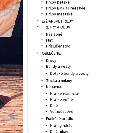
Prilby Detské
Prilby BMX a Freestyle
Prilby mestské
LYŽIARSKÉ PRILBY
TRETRY A OBUV
Nášlapné
Flat
Príslušenstvo
OBLEČENIE
Dresy
Bundy a vesty
Detské bundy a vesty
Tričká a mikiny
Nohavice
Krátke elastické
Krátke voľné
Dlhé
Voľnočasové
Funkčné prádlo
Krátky rukáv
Dlhý rukáv