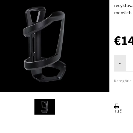
recyklova
menších 
€1
-
Kategória:
Tlač