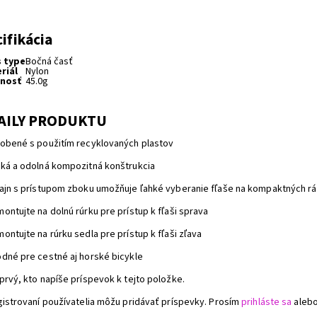
a
ifikácia
s type
Bočná časť
riál
Nylon
nosť
45.0g
AILY PRODUKTU
obené s použitím recyklovaných plastov
ká a odolná kompozitná konštrukcia
ajn s prístupom zboku umožňuje ľahké vyberanie fľaše na kompaktných 
ontujte na dolnú rúrku pre prístup k fľaši sprava
ontujte na rúrku sedla pre prístup k fľaši zľava
dné pre cestné aj horské bicykle
prvý, kto napíše príspevok k tejto položke.
gistrovaní používatelia môžu pridávať príspevky. Prosím
prihláste sa
aleb