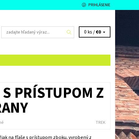
PRIHLÁSENIE
0 ks /
€0
 S PRÍSTUPOM Z
RANY
né
TREK
iak na fľaše s prístupom zboku, vyrobený z