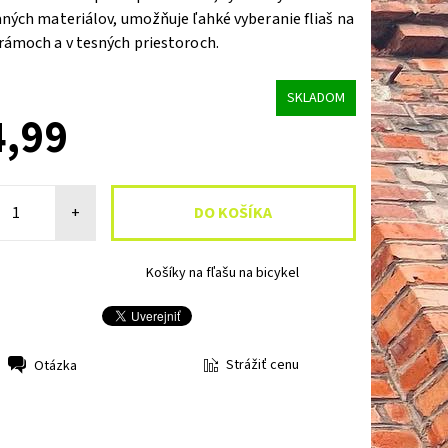
ných materiálov, umožňuje ľahké vyberanie fliaš na
rámoch a v tesných priestoroch.
SKLADOM
4,99
+
Košíky na fľašu na bicykel
Strážiť cenu
Otázka