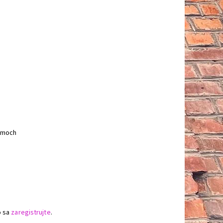
rámoch
o sa
zaregistrujte
.