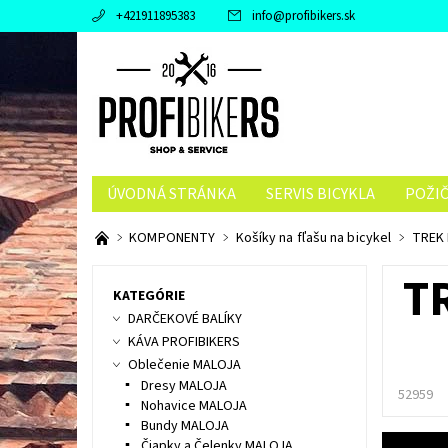
+421911895383
info
@
profibikers.sk
ÚVODNÁ STRÁNKA
SERVIS BICYKLA
POŽI
KOMPONENTY
Košíky na fľašu na bicykel
TREK 
T
KATEGÓRIE
DARČEKOVÉ BALÍKY
KÁVA PROFIBIKERS
Oblečenie MALOJA
Dresy MALOJA
52959
Nohavice MALOJA
Bundy MALOJA
Čiapky a Čelenky MALOJA