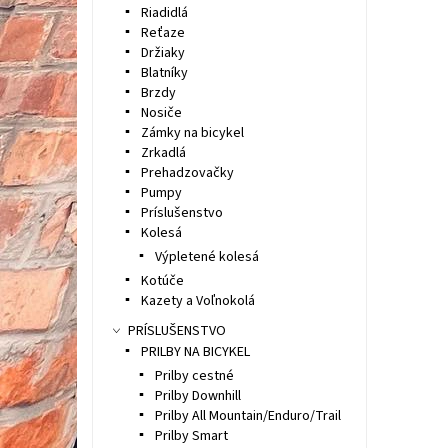
Riadidlá
Reťaze
Držiaky
Blatníky
Brzdy
Nosiče
Zámky na bicykel
Zrkadlá
Prehadzovačky
Pumpy
Príslušenstvo
Kolesá
Výpletené kolesá
Kotúče
Kazety a Voľnokolá
PRÍSLUŠENSTVO
PRILBY NA BICYKEL
Prilby cestné
Prilby Downhill
Prilby All Mountain/Enduro/Trail
Prilby Smart