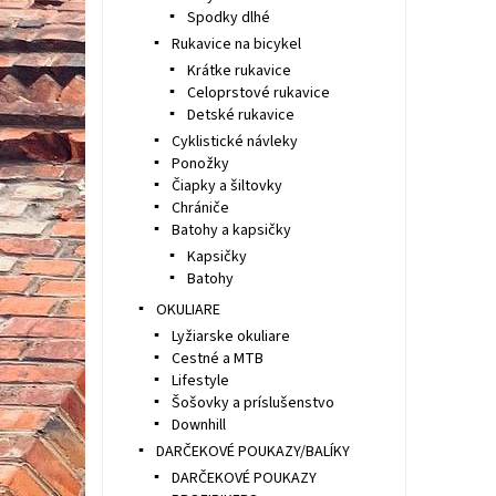
Spodky dlhé
Rukavice na bicykel
Krátke rukavice
Celoprstové rukavice
Detské rukavice
Cyklistické návleky
Ponožky
Čiapky a šiltovky
Chrániče
Batohy a kapsičky
Kapsičky
Batohy
OKULIARE
Lyžiarske okuliare
Cestné a MTB
Lifestyle
Šošovky a príslušenstvo
Downhill
DARČEKOVÉ POUKAZY/BALÍKY
DARČEKOVÉ POUKAZY