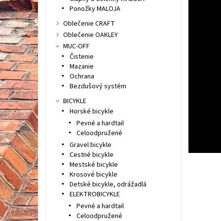
Ponožky MALOJA
Oblečenie CRAFT
Oblečenie OAKLEY
MUC-OFF
Čistenie
Mazanie
Ochrana
Bezdušový systém
BICYKLE
Horské bicykle
Pevné a hardtail
Celoodpružené
Gravel bicykle
Cestné bicykle
Mestské bicykle
Krosové bicykle
Detské bicykle, odrážadlá
ELEKTROBICYKLE
Pevné a hardtail
Celoodpružené