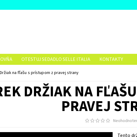
ČOVŇA
OTESTUJ SEDADLO SELLE ITALIA
KONTAKTY
Držiak na fľašu s prístupom z pravej strany
REK DRŽIAK NA FĽAŠU
PRAVEJ ST
Neohodnote
Tento drž