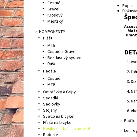
Cestné
Popis
Gravel
Diskusi
Krosový
Špec
Mestský
Acces
Mate
KOMPONENTY
Hmot
Plášť
MTB
DET
Cestné a Gravel
Bezdušový systém
Vyr
Duše
Pedále
Ľah
Cestné
Diz
MTB
Nam
Omotávky a Gripy
Sedadlá
Nam
Sedlovky
Stojany
Vho
Svetlo na bicykel
Buďte 
Fľaše na bicykel
Košíky na fľašu na bicykel
Len re
Radenie