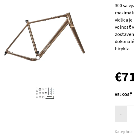
300 sa v
maximáln
vidlica j
voľnosť 
zostaveni
dokonalé
bicykla.
€7
VEĽKOSŤ
-
Kategória: