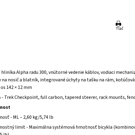
Tlač
a
hliníka Alpha radu 300, vnútorné vedenie káblov, vodiaci mechani
 na nosič a blatník, integrované úchyty na tašku na rám, kotúčov
 os 142 × 12 mm
a -
Trek Checkpoint, full carbon, tapered steerer, rack mounts, fe
nost
osť - ML – 2,60 kg/5,74 lb
ostný limit - Maximálna systémová hmotnosť bicykla (kombinovan
5 lb).