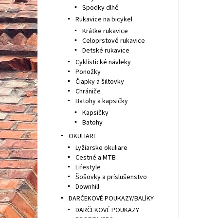
Spodky dlhé
Rukavice na bicykel
Krátke rukavice
Celoprstové rukavice
Detské rukavice
Cyklistické návleky
Ponožky
Čiapky a šiltovky
Chrániče
Batohy a kapsičky
Kapsičky
Batohy
OKULIARE
Lyžiarske okuliare
Cestné a MTB
Lifestyle
Šošovky a príslušenstvo
Downhill
DARČEKOVÉ POUKAZY/BALÍKY
DARČEKOVÉ POUKAZY