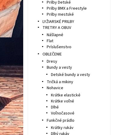
Prilby Detské
Prilby BMX a Freestyle
Prilby mestské
LYŽIARSKÉ PRILBY
TRETRY A OBUV
Nášlapné
Flat
Príslušenstvo
OBLEČENIE
Dresy
Bundy a vesty
Detské bundy a vesty
Tričká a mikiny
Nohavice
Krátke elastické
Krátke voľné
Dlhé
Voľnočasové
Funkčné prádlo
Krátky rukáv
Dlhý rukáv