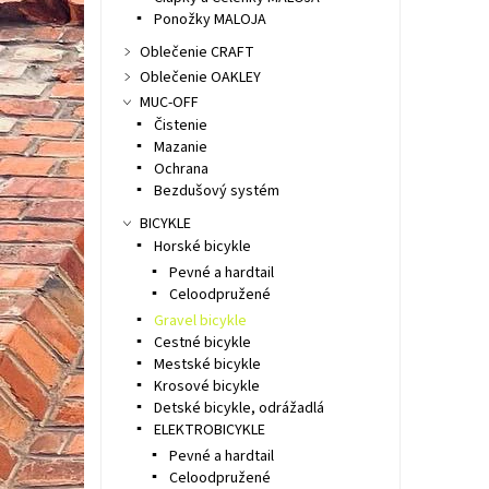
Ponožky MALOJA
Oblečenie CRAFT
Oblečenie OAKLEY
MUC-OFF
Čistenie
Mazanie
Ochrana
Bezdušový systém
BICYKLE
Horské bicykle
Pevné a hardtail
Celoodpružené
Gravel bicykle
Cestné bicykle
Mestské bicykle
Krosové bicykle
Detské bicykle, odrážadlá
ELEKTROBICYKLE
Pevné a hardtail
Celoodpružené