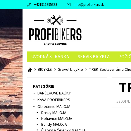
+421911895383
info
@
profibikers.sk
ÚVODNÁ STRÁNKA
SERVIS BICYKLA
POŽI
BICYKLE
Gravel bicykle
TREK Zostava rámu Che
T
KATEGÓRIE
DARČEKOVÉ BALÍKY
KÁVA PROFIBIKERS
53001/L
Oblečenie MALOJA
Dresy MALOJA
Nohavice MALOJA
Bundy MALOJA
Čiapky a Čelenky MALOJA