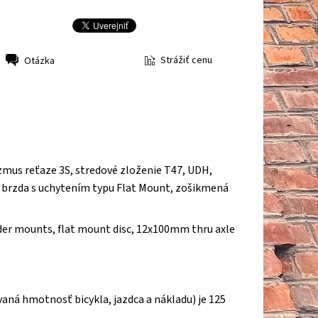
Strážiť cenu
Otázka
zmus reťaze 3S, stredové zloženie T47, UDH,
á brzda s uchytením typu Flat Mount, zošikmená
nder mounts, flat mount disc, 12x100mm thru axle
á hmotnosť bicykla, jazdca a nákladu) je 125