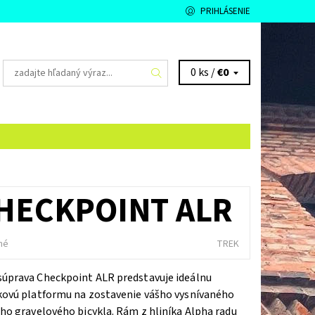
PRIHLÁSENIE
0 ks /
€0
HECKPOINT ALR
né
TREK
úprava Checkpoint ALR predstavuje ideálnu
kovú platformu na zostavenie vášho vysnívaného
ho gravelového bicykla. Rám z hliníka Alpha radu