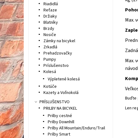
Riadidlá
Poho
Reťaze
Držiaky
Max. v
Blatníky
Brzdy
Zaple
Nosiče
Predná
Zámky na bicykel
Zrkadlá
Zadná
Prehadzovačky
Pumpy
Max. 
Príslušenstvo
návod
Kolesá
Komp
Výpletené kolesá
Kotúče
Veľko
Kazety a Voľnokolá
Buďte 
PRÍSLUŠENSTVO
Len re
PRILBY NA BICYKEL
Prilby cestné
Prilby Downhill
Prilby All Mountain/Enduro/Trail
Prilby Smart