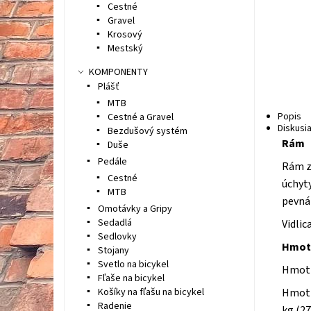
Cestné
Gravel
Krosový
Mestský
KOMPONENTY
Plášť
MTB
Popis
Cestné a Gravel
Diskusi
Bezdušový systém
Rám
Duše
Pedále
Rám z 
Cestné
úchyty
MTB
pevná
Omotávky a Gripy
Sedadlá
Vidlic
Sedlovky
Hmot
Stojany
Svetlo na bicykel
Hmotn
Fľaše na bicykel
Košíky na fľašu na bicykel
Hmotn
Radenie
kg (27