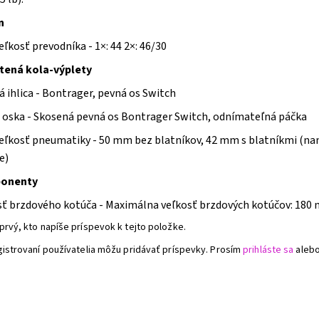
n
eľkosť prevodníka - 1×: 44 2×: 46/30
tená kola-výplety
 ihlica - Bontrager, pevná os Switch
 oska - Skosená pevná os Bontrager Switch, odnímateľná páčka
veľkosť pneumatiky - 50 mm bez blatníkov, 42 mm s blatníkmi (nam
e)
onenty
sť brzdového kotúča - Maximálna veľkosť brzdových kotúčov: 180 
prvý, kto napíše príspevok k tejto položke.
gistrovaní používatelia môžu pridávať príspevky. Prosím
prihláste sa
aleb