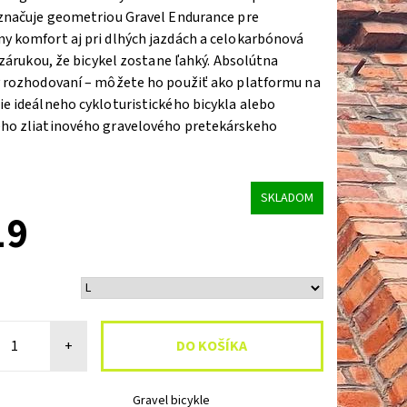
yznačuje geometriou Gravel Endurance pre
y komfort aj pri dlhých jazdách a celokarbónová
e zárukou, že bicykel zostane ľahký. Absolútna
v rozhodovaní – môžete ho použiť ako platformu na
e ideálneho cykloturistického bicykla alebo
ho zliatinového gravelového pretekárskeho
SKLADOM
19
+
Gravel bicykle