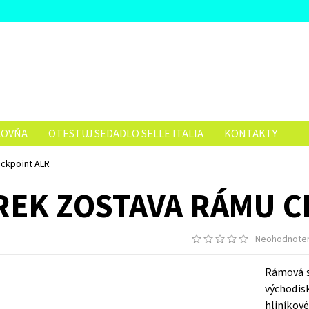
ČOVŇA
OTESTUJ SEDADLO SELLE ITALIA
KONTAKTY
ckpoint ALR
REK ZOSTAVA RÁMU C
Neohodnote
Rámová s
východis
hliníkové