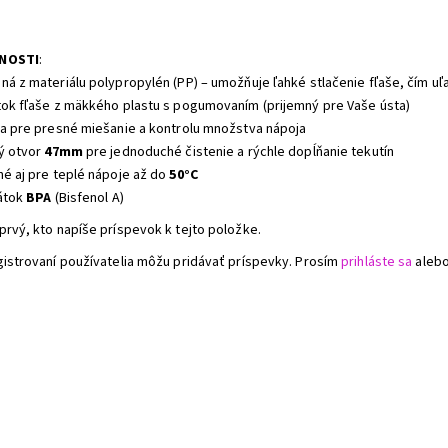
a
NOSTI
:
ná z materiálu polypropylén (PP) – umožňuje ľahké stlačenie fľaše, čím uľa
tok fľaše z mäkkého plastu s pogumovaním (prijemný pre Vaše ústa)
ka pre presné miešanie a kontrolu množstva nápoja
ký otvor
47mm
pre jednoduché čistenie a rýchle dopĺňanie tekutín
né aj pre teplé nápoje až do
50°C
látok
BPA
(Bisfenol A)
prvý, kto napíše príspevok k tejto položke.
gistrovaní používatelia môžu pridávať príspevky. Prosím
prihláste sa
aleb