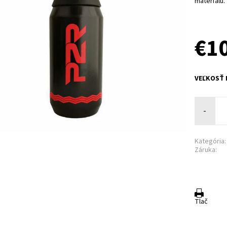
materiálu.
€1
VEĽKOSŤ 
-
Kategória:
Záruka:
Tlač