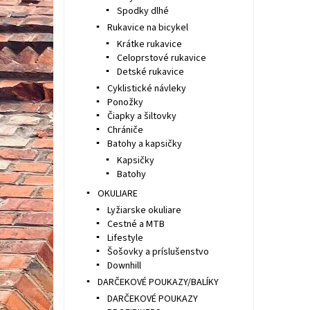
Spodky dlhé
Rukavice na bicykel
Krátke rukavice
Celoprstové rukavice
Detské rukavice
Cyklistické návleky
Ponožky
Čiapky a šiltovky
Chrániče
Batohy a kapsičky
Kapsičky
Batohy
OKULIARE
Lyžiarske okuliare
Cestné a MTB
Lifestyle
Šošovky a príslušenstvo
Downhill
DARČEKOVÉ POUKAZY/BALÍKY
DARČEKOVÉ POUKAZY