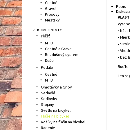
Cestné
Popis
Gravel
Diskusi
Krosový
VLAST
Mestský
Vyrobe
KOMPONENTY
• Náus
Plášť
• Mier
MTB
• Širo
Cestné a Gravel
• Vhod
Bezdušový systém
• bez 
Duše
Buďte 
Pedále
Cestné
Len re
MTB
Omotávky a Gripy
Sedadlá
Sedlovky
Stojany
Svetlo na bicykel
Fľaše na bicykel
Košíky na fľašu na bicykel
Radenie