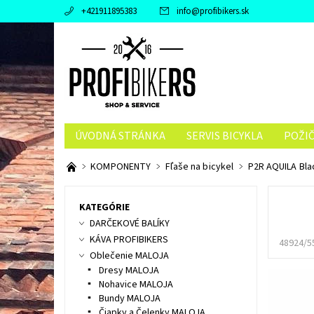
+421911895383
info
@
profibikers.sk
ÚVODNÁ STRÁNKA
SERVIS BICYKLA
POŽI
KOMPONENTY
Fľaše na bicykel
P2R AQUILA Bla
KATEGÓRIE
DARČEKOVÉ BALÍKY
KÁVA PROFIBIKERS
48924/5
Oblečenie MALOJA
Dresy MALOJA
Nohavice MALOJA
Bundy MALOJA
Čiapky a Čelenky MALOJA