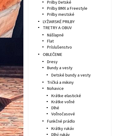
Prilby Detské
Prilby BMX a Freestyle
Prilby mestské
LYŽIARSKÉ PRILBY
TRETRY A OBUV
Nášlapné
Flat
Príslušenstvo
OBLEČENIE
Dresy
Bundy a vesty
Detské bundy a vesty
Tričká a mikiny
Nohavice
Krátke elastické
Krátke voľné
Dlhé
Voľnočasové
Funkčné prádlo
Krátky rukáv
Dlhý rukáv