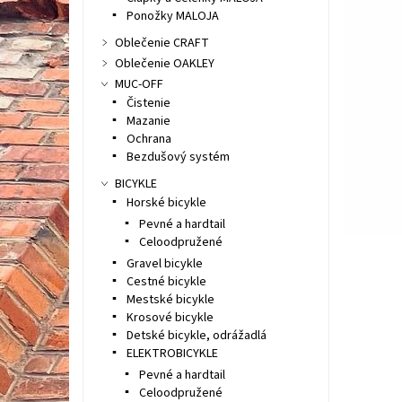
Ponožky MALOJA
Oblečenie CRAFT
Oblečenie OAKLEY
MUC-OFF
Čistenie
Mazanie
Ochrana
Bezdušový systém
BICYKLE
Horské bicykle
Pevné a hardtail
Celoodpružené
Gravel bicykle
Cestné bicykle
Mestské bicykle
Krosové bicykle
Detské bicykle, odrážadlá
ELEKTROBICYKLE
Pevné a hardtail
Celoodpružené