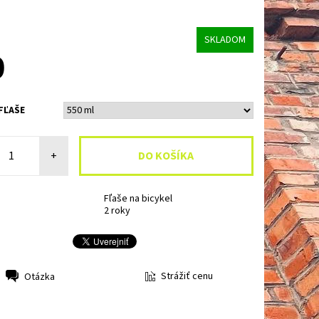
SKLADOM
0
FĽAŠE
+
Fľaše na bicykel
2 roky
Strážiť cenu
Otázka