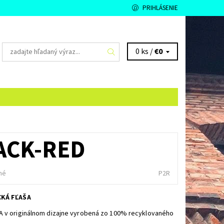
PRIHLÁSENIE
0 ks /
€0
ACK-RED
né
P2R
CKÁ FĽAŠA
A v originálnom dizajne vyrobená zo 100% recyklovaného