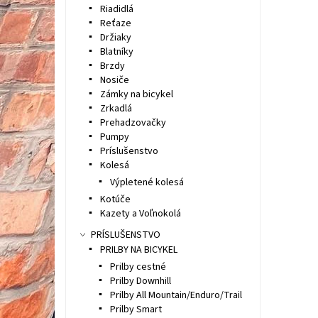
Riadidlá
Reťaze
Držiaky
Blatníky
Brzdy
Nosiče
Zámky na bicykel
Zrkadlá
Prehadzovačky
Pumpy
Príslušenstvo
Kolesá
Výpletené kolesá
Kotúče
Kazety a Voľnokolá
PRÍSLUŠENSTVO
PRILBY NA BICYKEL
Prilby cestné
Prilby Downhill
Prilby All Mountain/Enduro/Trail
Prilby Smart