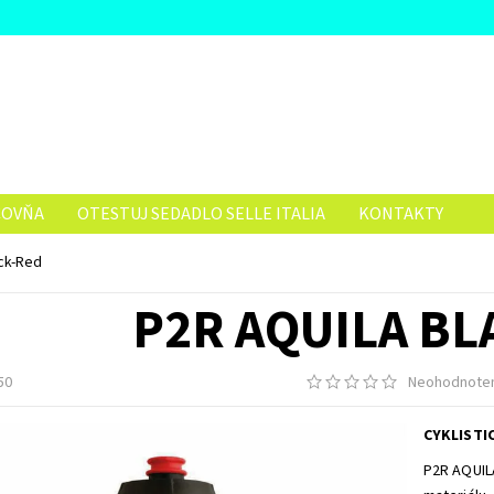
ČOVŇA
OTESTUJ SEDADLO SELLE ITALIA
KONTAKTY
ck-Red
P2R AQUILA BL
50
Neohodnote
CYKLISTI
P2R AQUIL