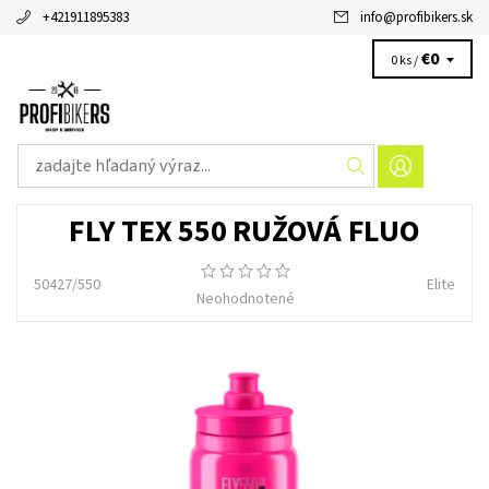
+421911895383
info
@
profibikers.sk
€0
0 ks /
FLY TEX 550 RUŽOVÁ FLUO
50427/550
Elite
Neohodnotené