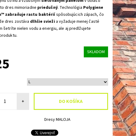
jmu strihu a vzdušným
sieťovaným panelom
v oblasti
nto dres mimoriadne
priedušný
. Technológia
Polygiene
™ zabraňuje rastu baktérií
spôsobujúcich zápach, čo
že dres zostáva
dlhšie svieži
a vyžaduje menej časté
m šetríte nielen vodu a energiu, ale aj predlžujete
produktu.
SKLADOM
25
+
Dresy MALOJA