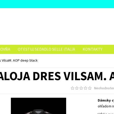
ČOVŇA
OTESTUJ SEDADLO SELLE ITALIA
KONTAKTY
 VilsaM. AOP deep black
ALOJA DRES VILSAM. 
Neohodnote
Dámsky cy
ohľadom n