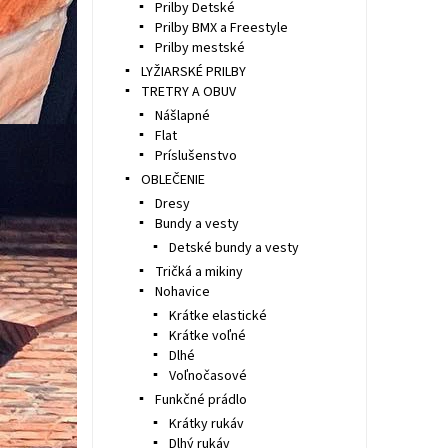
Prilby Detské
Prilby BMX a Freestyle
Prilby mestské
LYŽIARSKÉ PRILBY
TRETRY A OBUV
Nášlapné
Flat
Príslušenstvo
OBLEČENIE
Dresy
Bundy a vesty
Detské bundy a vesty
Tričká a mikiny
Nohavice
Krátke elastické
Krátke voľné
Dlhé
Voľnočasové
Funkčné prádlo
Krátky rukáv
Dlhý rukáv