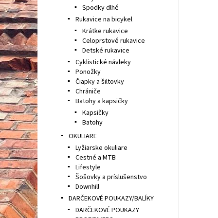
Spodky dlhé
Rukavice na bicykel
Krátke rukavice
Celoprstové rukavice
Detské rukavice
Cyklistické návleky
Ponožky
Čiapky a šiltovky
Chrániče
Batohy a kapsičky
Kapsičky
Batohy
OKULIARE
Lyžiarske okuliare
Cestné a MTB
Lifestyle
Šošovky a príslušenstvo
Downhill
DARČEKOVÉ POUKAZY/BALÍKY
DARČEKOVÉ POUKAZY