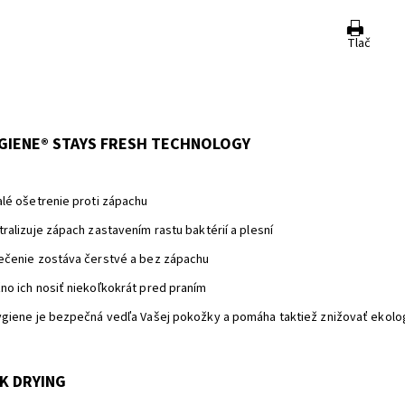
Tlač
a
GIENE® STAYS FRESH TECHNOLOGY
alé ošetrenie proti zápachu
ralizuje zápach zastavením rastu baktérií a plesní
ečenie zostáva čerstvé a bez zápachu
no ich nosiť niekoľkokrát pred praním
ygiene je bezpečná vedľa Vašej pokožky a pomáha taktiež znižovať ekolo
K DRYING