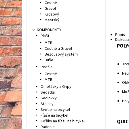
Cestné
Gravel
Krosový
Mestský
KOMPONENTY
Popis
Plášť
Diskusi
MTB
POLY
Cestné a Gravel
Bezdušový systém
Duše
Trv
Pedále
Neut
Cestné
MTB
Obl
Omotávky a Gripy
Mož
Sedadlá
Sedlovky
Pol
Stojany
Svetlo na bicykel
Fľaše na bicykel
QUIC
Košíky na fľašu na bicykel
Radenie