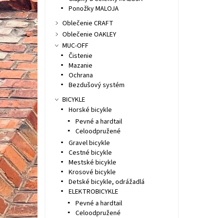
Ponožky MALOJA
Oblečenie CRAFT
Oblečenie OAKLEY
MUC-OFF
Čistenie
Mazanie
Ochrana
Bezdušový systém
BICYKLE
Horské bicykle
Pevné a hardtail
Celoodpružené
Gravel bicykle
Cestné bicykle
Mestské bicykle
Krosové bicykle
Detské bicykle, odrážadlá
ELEKTROBICYKLE
Pevné a hardtail
Celoodpružené