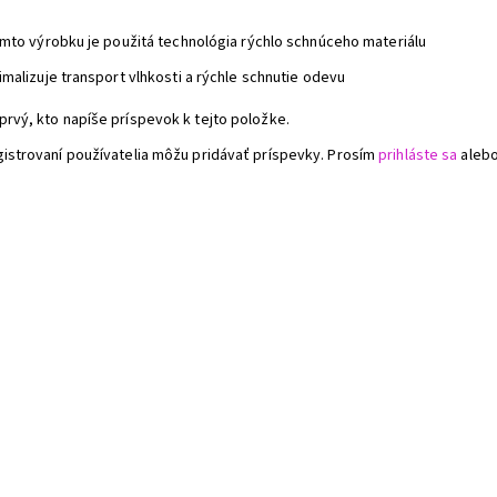
omto výrobku je použitá technológia rýchlo schnúceho materiálu
malizuje transport vlhkosti a rýchle schnutie odevu
prvý, kto napíše príspevok k tejto položke.
gistrovaní používatelia môžu pridávať príspevky. Prosím
prihláste sa
aleb