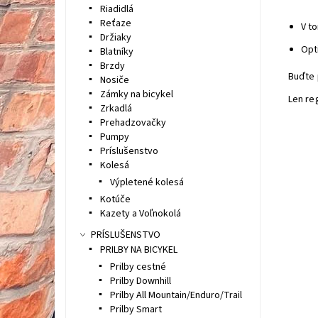
Riadidlá
Reťaze
V t
Držiaky
Opti
Blatníky
Brzdy
Buďte 
Nosiče
Zámky na bicykel
Len re
Zrkadlá
Prehadzovačky
Pumpy
Príslušenstvo
Kolesá
Výpletené kolesá
Kotúče
Kazety a Voľnokolá
PRÍSLUŠENSTVO
PRILBY NA BICYKEL
Prilby cestné
Prilby Downhill
Prilby All Mountain/Enduro/Trail
Prilby Smart