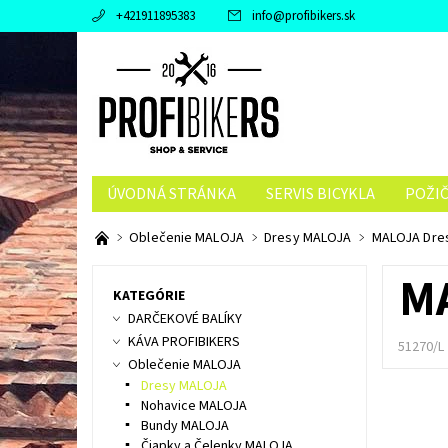
+421911895383
info
@
profibikers.sk
ÚVODNÁ STRÁNKA
SERVIS BICYKLA
POŽI
Oblečenie MALOJA
Dresy MALOJA
MALOJA Dres
M
KATEGÓRIE
DARČEKOVÉ BALÍKY
KÁVA PROFIBIKERS
51270/L
Oblečenie MALOJA
Dresy MALOJA
Nohavice MALOJA
Bundy MALOJA
Čiapky a Čelenky MALOJA