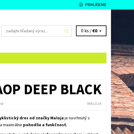
PRIHLÁSENIE
0 ks /
€0
AOP DEEP BLACK
né
MALOJA
klistický dres od značky Maloja
je navrhnutý s
a maximálne
pohodlie a funkčnosť.