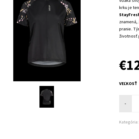
Vďaka svo
krku je te
StayFresh
znamená, 
pranie. Tý
životnosť 
€1
VEĽKOSŤ
-
Kategória: