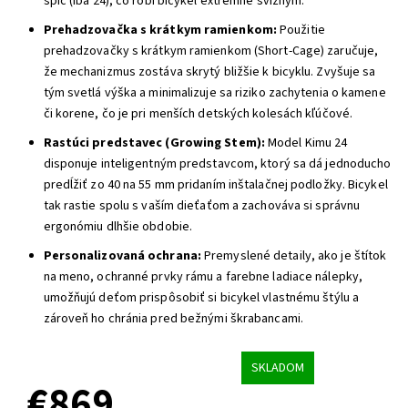
špíc (iba 24), čo robí bicykel extrémne svižným.
Prehadzovačka s krátkym ramienkom:
Použitie
prehadzovačky s krátkym ramienkom (Short-Cage) zaručuje,
že mechanizmus zostáva skrytý bližšie k bicyklu. Zvyšuje sa
tým svetlá výška a minimalizuje sa riziko zachytenia o kamene
či korene, čo je pri menších detských kolesách kľúčové.
Rastúci predstavec (Growing Stem):
Model Kimu 24
disponuje inteligentným predstavcom, ktorý sa dá jednoducho
predĺžiť zo 40 na 55 mm pridaním inštalačnej podložky. Bicykel
tak rastie spolu s vaším dieťaťom a zachováva si správnu
ergonómiu dlhšie obdobie.
Personalizovaná ochrana:
Premyslené detaily, ako je štítok
na meno, ochranné prvky rámu a farebne ladiace nálepky,
umožňujú deťom prispôsobiť si bicykel vlastnému štýlu a
zároveň ho chránia pred bežnými škrabancami.
SKLADOM
€869