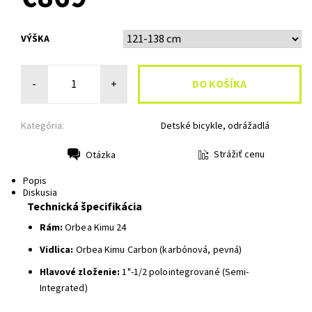
VÝŠKA
-
+
Kategória:
Detské bicykle, odrážadlá
Strážiť cenu
Otázka
Tlač
Popis
Diskusia
Technická špecifikácia
Rám:
Orbea Kimu 24
Vidlica:
Orbea Kimu Carbon (karbónová, pevná)
Hlavové zloženie:
1"-1/2 polointegrované (Semi-
Integrated)