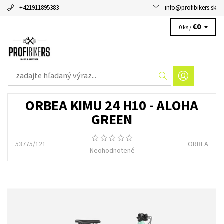
+421911895383
info
@
profibikers.sk
€0
0 ks /
ORBEA KIMU 24 H10 - ALOHA
GREEN
53775/121
ORBEA
Neohodnotené