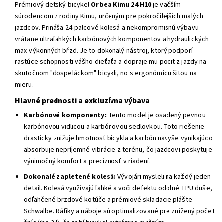
Prémiový detský bicykel
Orbea Kimu 24 H10
je väčším
súrodencom z rodiny Kimu, určeným pre pokročilejších malých
jazdcov. Prináša 24-palcové kolesá a nekompromisnú výbavu
vrátane ultraľahkých karbónových komponentov a hydraulických
max-výkonných bŕzd. Je to dokonalý nástroj, ktorý podporí
rastúce schopnosti vášho dieťaťa a dopraje mu pocit z jazdy na
skutočnom "dospeláckom" bicykli, no s ergonómiou šitou na
mieru.
Hlavné prednosti a exkluzívna výbava
Karbónové komponenty:
Tento model je osadený pevnou
karbónovou vidlicou a karbónovou sedlovkou. Toto riešenie
drasticky znižuje hmotnosť bicykla a karbón navyše vynikajúco
absorbuje nepríjemné vibrácie z terénu, čo jazdcovi poskytuje
výnimočný komfort a precíznosť v riadení.
Dokonalé zapletené kolesá:
Vývojári mysleli na každý jeden
detail. Kolesá využívajú ľahké a voči defektu odolné TPU duše,
odľahčené brzdové kotúče a prémiové skladacie plášte
Schwalbe. Ráfiky a náboje sú optimalizované pre znížený počet