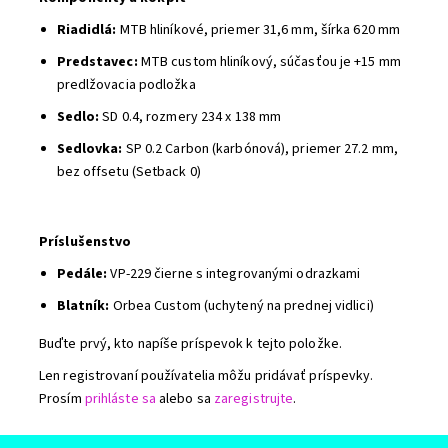
Riadidlá:
MTB hliníkové, priemer 31,6 mm, šírka 620 mm
Predstavec:
MTB custom hliníkový, súčasťou je +15 mm
predlžovacia podložka
Sedlo:
SD 0.4, rozmery 234 x 138 mm
Sedlovka:
SP 0.2 Carbon (karbónová), priemer 27.2 mm,
bez offsetu (Setback 0)
Príslušenstvo
Pedále:
VP-229 čierne s integrovanými odrazkami
Blatník:
Orbea Custom (uchytený na prednej vidlici)
Buďte prvý, kto napíše príspevok k tejto položke.
Len registrovaní používatelia môžu pridávať príspevky.
Prosím
prihláste sa
alebo sa
zaregistrujte
.