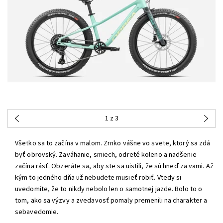
1
z 3
Všetko sa to začína v malom. Zrnko vášne vo svete, ktorý sa zdá
byť obrovský. Zaváhanie, smiech, odreté koleno a nadšenie
začína rásť. Obzeráte sa, aby ste sa uistili, že sú hneď za vami. Až
kým to jedného dňa už nebudete musieť robiť. Vtedy si
uvedomíte, že to nikdy nebolo len o samotnej jazde. Bolo to o
tom, ako sa výzvy a zvedavosť pomaly premenili na charakter a
sebavedomie.