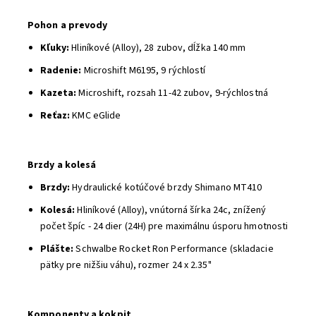
Pohon a prevody
Kľuky:
Hliníkové (Alloy), 28 zubov, dĺžka 140 mm
Radenie:
Microshift M6195, 9 rýchlostí
Kazeta:
Microshift, rozsah 11-42 zubov, 9-rýchlostná
Reťaz:
KMC eGlide
Brzdy a kolesá
Brzdy:
Hydraulické kotúčové brzdy Shimano MT410
Kolesá:
Hliníkové (Alloy), vnútorná šírka 24c, znížený
počet špíc - 24 dier (24H) pre maximálnu úsporu hmotnosti
Plášte:
Schwalbe Rocket Ron Performance (skladacie
pätky pre nižšiu váhu), rozmer 24 x 2.35"
Komponenty a kokpit