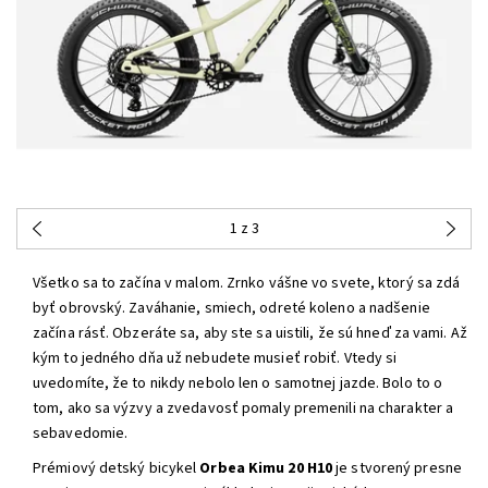
1
z 3
Všetko sa to začína v malom. Zrnko vášne vo svete, ktorý sa zdá
byť obrovský. Zaváhanie, smiech, odreté koleno a nadšenie
začína rásť. Obzeráte sa, aby ste sa uistili, že sú hneď za vami. Až
kým to jedného dňa už nebudete musieť robiť. Vtedy si
uvedomíte, že to nikdy nebolo len o samotnej jazde. Bolo to o
tom, ako sa výzvy a zvedavosť pomaly premenili na charakter a
sebavedomie.
Prémiový detský bicykel
Orbea Kimu 20 H10
je stvorený presne