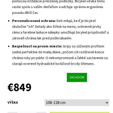
pomocou inštalácie priloženej podložky. Bicykel vďaka tomu
rastie spolu s vaším dieťaťom a udržuje správnu ergonómiu
posedu dlhší čas.
Personalizovaná ochrana:
Deti milujú, keď je bicykel
skutočne "ich". Detaily ako štítok na meno, ochranné prvky
rámu a farebne ladiace nálepky umožňujú bicykel prispôsobiť a
zároveň chránia lak pred poškriabaním.
Bezpečnosť na prvom mieste:
Gripy so zúženým profilom
sadnú perfektne do malej dlane, pričom ich rozšírené konce
chránia ruky pri páde. O nekompromisné a ľahké zastavenie sa
starajú overené hydraulické kotúčové brzdy Shimano.
SKLADOM
€849
VÝŠKA