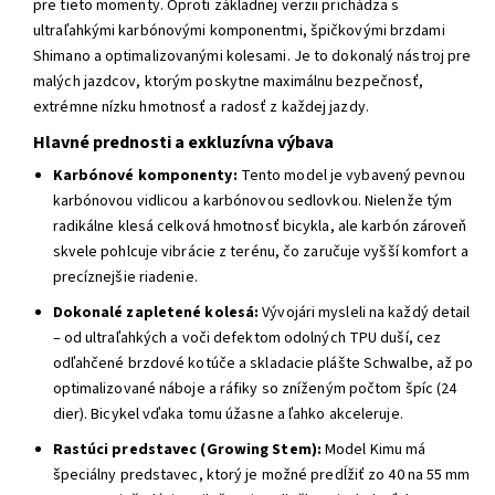
pre tieto momenty. Oproti základnej verzii prichádza s
ultraľahkými karbónovými komponentmi, špičkovými brzdami
Shimano a optimalizovanými kolesami. Je to dokonalý nástroj pre
malých jazdcov, ktorým poskytne maximálnu bezpečnosť,
extrémne nízku hmotnosť a radosť z každej jazdy.
Hlavné prednosti a exkluzívna výbava
Karbónové komponenty:
Tento model je vybavený pevnou
karbónovou vidlicou a karbónovou sedlovkou. Nielenže tým
radikálne klesá celková hmotnosť bicykla, ale karbón zároveň
skvele pohlcuje vibrácie z terénu, čo zaručuje vyšší komfort a
precíznejšie riadenie.
Dokonalé zapletené kolesá:
Vývojári mysleli na každý detail
– od ultraľahkých a voči defektom odolných TPU duší, cez
odľahčené brzdové kotúče a skladacie plášte Schwalbe, až po
optimalizované náboje a ráfiky so zníženým počtom špíc (24
dier). Bicykel vďaka tomu úžasne a ľahko akceleruje.
Rastúci predstavec (Growing Stem):
Model Kimu má
špeciálny predstavec, ktorý je možné predĺžiť zo 40 na 55 mm