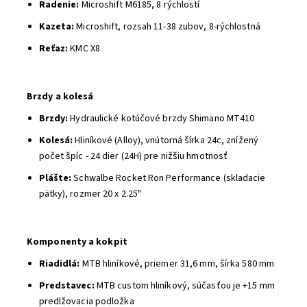
Radenie:
Microshift M6185, 8 rýchlostí
Kazeta:
Microshift, rozsah 11-38 zubov, 8-rýchlostná
Reťaz:
KMC X8
Brzdy a kolesá
Brzdy:
Hydraulické kotúčové brzdy Shimano MT410
Kolesá:
Hliníkové (Alloy), vnútorná šírka 24c, znížený
počet špíc - 24 dier (24H) pre nižšiu hmotnosť
Plášte:
Schwalbe Rocket Ron Performance (skladacie
pätky), rozmer 20 x 2.25"
Komponenty a kokpit
Riadidlá:
MTB hliníkové, priemer 31,6 mm, šírka 580 mm
Predstavec:
MTB custom hliníkový, súčasťou je +15 mm
predlžovacia podložka