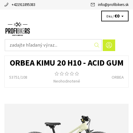
+421911895383
info
@
profibikers.sk
€0
0 ks /
ORBEA KIMU 20 H10 - ACID GUM
53751/108
ORBEA
Neohodnotené