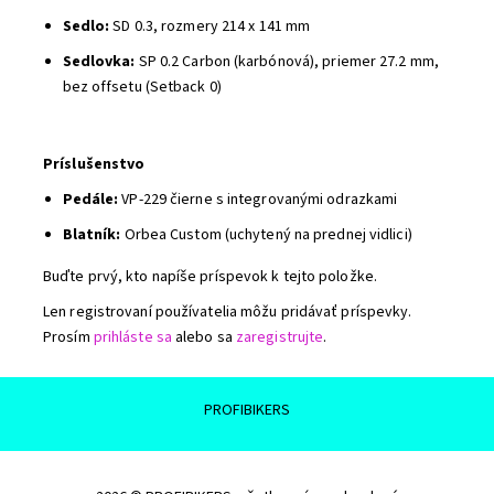
Sedlo:
SD 0.3, rozmery 214 x 141 mm
Sedlovka:
SP 0.2 Carbon (karbónová), priemer 27.2 mm,
bez offsetu (Setback 0)
Príslušenstvo
Pedále:
VP-229 čierne s integrovanými odrazkami
Blatník:
Orbea Custom (uchytený na prednej vidlici)
Buďte prvý, kto napíše príspevok k tejto položke.
Len registrovaní používatelia môžu pridávať príspevky.
Prosím
prihláste sa
alebo sa
zaregistrujte
.
PROFIBIKERS