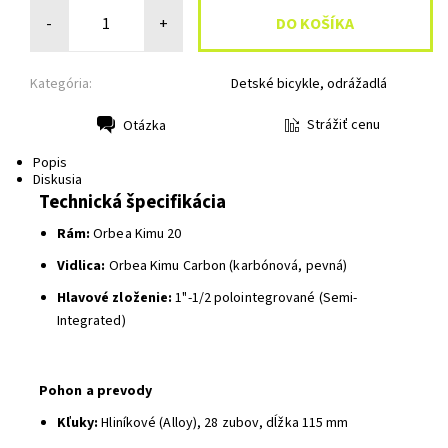
-
+
Kategória:
Detské bicykle, odrážadlá
Strážiť cenu
Otázka
Tlač
Popis
Diskusia
Technická špecifikácia
Rám:
Orbea Kimu 20
Vidlica:
Orbea Kimu Carbon (karbónová, pevná)
Hlavové zloženie:
1"-1/2 polointegrované (Semi-
Integrated)
Pohon a prevody
Kľuky:
Hliníkové (Alloy), 28 zubov, dĺžka 115 mm