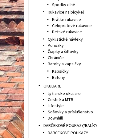
Spodky dlhé
Rukavice na bicykel
Krátke rukavice
Celoprstové rukavice
Detské rukavice
Cyklistické návleky
Ponožky
Čiapky a šiltovky
Chrániče
Batohy a kapsičky
Kapsičky
Batohy
OKULIARE
Lyžiarske okuliare
Cestné a MTB
Lifestyle
Šošovky a príslušenstvo
Downhill
DARČEKOVÉ POUKAZY/BALÍKY
DARČEKOVÉ POUKAZY