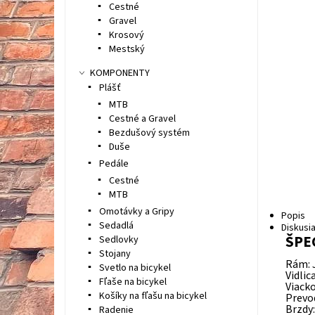
Cestné
Gravel
Krosový
Mestský
KOMPONENTY
Plášť
MTB
Cestné a Gravel
Bezdušový systém
Duše
Pedále
Cestné
MTB
Omotávky a Gripy
Popis
Sedadlá
Diskusi
ŠPE
Sedlovky
Stojany
Rám: 
Svetlo na bicykel
Vidlic
Fľaše na bicykel
Viack
Košíky na fľašu na bicykel
Prevo
Brzdy
Radenie