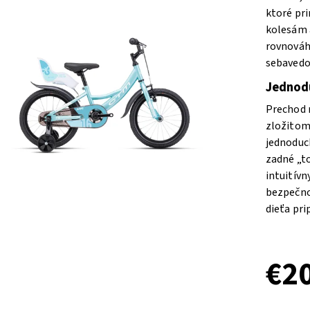
ktoré pri
kolesám 
rovnováh
sebavedo
Jednodu
Prechod n
zložitom
jednoduc
zadné „t
intuitív
bezpečno
dieťa pri
€2