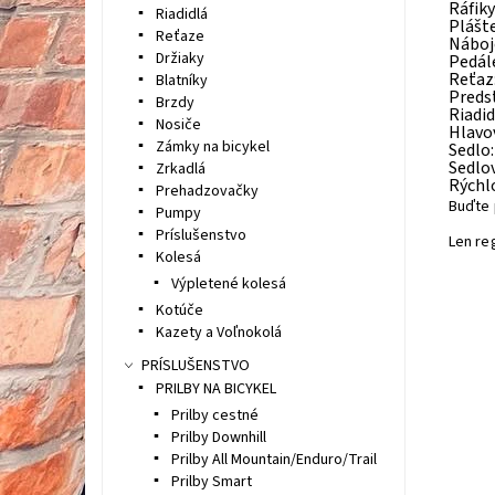
Ráfiky
Riadidlá
Plášte
Reťaze
Náboje
Držiaky
Pedál
Reťaz
Blatníky
Preds
Brzdy
Riadi
Nosiče
Hlavov
Zámky na bicykel
Sedlo
Sedlo
Zrkadlá
Rýchlo
Prehadzovačky
Buďte 
Pumpy
Príslušenstvo
Len re
Kolesá
Výpletené kolesá
Kotúče
Kazety a Voľnokolá
PRÍSLUŠENSTVO
PRILBY NA BICYKEL
Prilby cestné
Prilby Downhill
Prilby All Mountain/Enduro/Trail
Prilby Smart