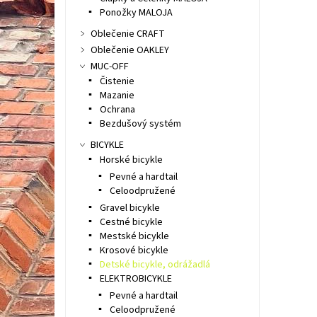
Ponožky MALOJA
Oblečenie CRAFT
Oblečenie OAKLEY
MUC-OFF
Čistenie
Mazanie
Ochrana
Bezdušový systém
BICYKLE
Horské bicykle
Pevné a hardtail
Celoodpružené
Gravel bicykle
Cestné bicykle
Mestské bicykle
Krosové bicykle
Detské bicykle, odrážadlá
ELEKTROBICYKLE
Pevné a hardtail
Celoodpružené