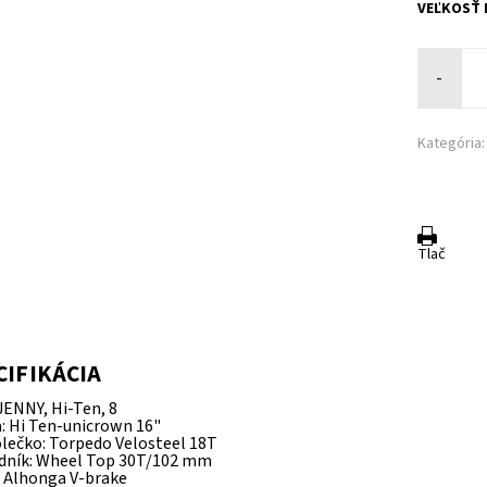
VEĽKOSŤ
-
Kategória:
Tlač
a
CIFIKÁCIA
JENNY, Hi-Ten, 8
a: Hi Ten-unicrown 16"
olečko: Torpedo Velosteel 18T
dník: Wheel Top 30T/102 mm
: Alhonga V-brake