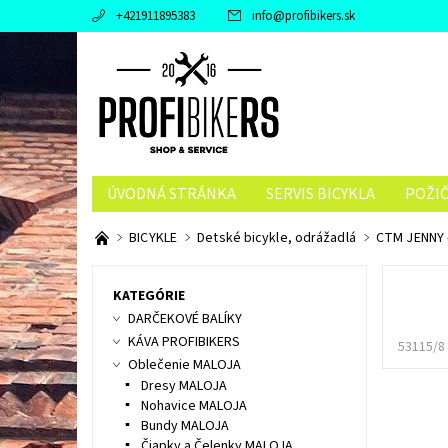
+421911895383
info
@
profibikers.sk
ÚVODNÁ STRÁNKA
SERVIS BICYKLA
POŽI
BICYKLE
Detské bicykle, odrážadlá
CTM JENNY -
KATEGÓRIE
DARČEKOVÉ BALÍKY
KÁVA PROFIBIKERS
53115/8
Oblečenie MALOJA
Dresy MALOJA
Nohavice MALOJA
Bundy MALOJA
Čiapky a Čelenky MALOJA