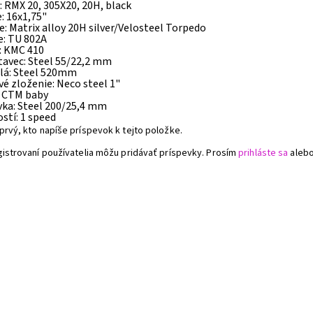
: RMX 20, 305X20, 20H, black
: 16x1,75"
: Matrix alloy 20H silver/Velosteel Torpedo
e: TU 802A
: KMC 410
tavec: Steel 55/22,2 mm
dlá: Steel 520mm
é zloženie: Neco steel 1"
: CTM baby
vka: Steel 200/25,4 mm
stí: 1 speed
prvý, kto napíše príspevok k tejto položke.
gistrovaní používatelia môžu pridávať príspevky. Prosím
prihláste sa
aleb