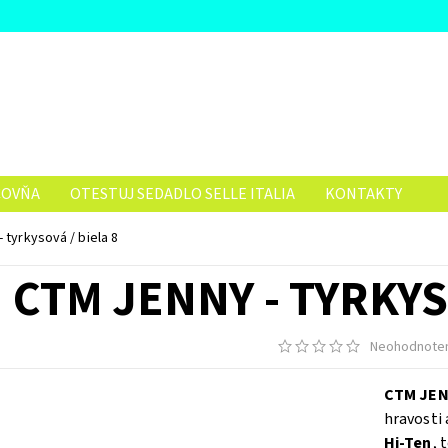
ČOVŇA
OTESTUJ SEDADLO SELLE ITALIA
KONTAKTY
 tyrkysová / biela 8
CTM JENNY - TYRKYS
Neohodnote
CTM JE
hravosti
Hi-Ten
, 