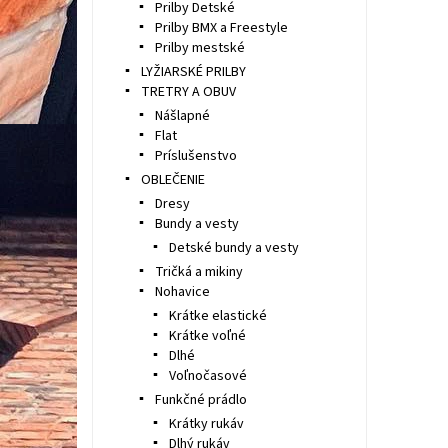
Prilby Detské
Prilby BMX a Freestyle
Prilby mestské
LYŽIARSKÉ PRILBY
TRETRY A OBUV
Nášlapné
Flat
Príslušenstvo
OBLEČENIE
Dresy
Bundy a vesty
Detské bundy a vesty
Tričká a mikiny
Nohavice
Krátke elastické
Krátke voľné
Dlhé
Voľnočasové
Funkčné prádlo
Krátky rukáv
Dlhý rukáv