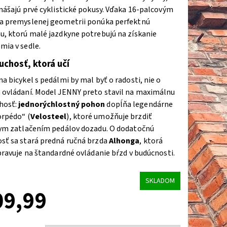
nášajú prvé cyklistické pokusy. Vďaka 16-palcovým
a premyslenej geometrii ponúka perfektnú
u, ktorú malé jazdkyne potrebujú na získanie
mia v sedle.
chosť, ktorá učí
a bicykel s pedálmi by mal byť o radosti, nie o
 ovládaní. Model JENNY preto stavil na maximálnu
hosť:
jednorýchlostný pohon
dopĺňa legendárne
orpédo“ (
Velosteel
), ktoré umožňuje brzdiť
nym zatlačením pedálov dozadu. O dodatočnú
sť sa stará predná ručná brzda
Alhonga
, ktorá
pravuje na štandardné ovládanie bŕzd v budúcnosti.
SKLADOM
09,99