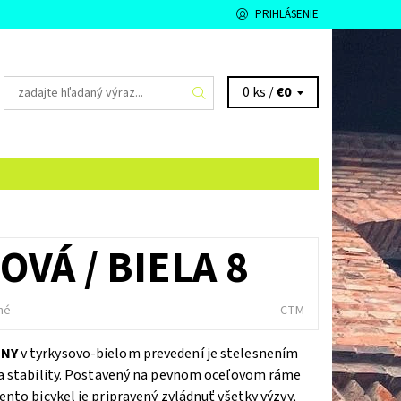
PRIHLÁSENIE
0 ks /
€0
OVÁ / BIELA 8
né
CTM
NNY
v tyrkysovo-bielom prevedení je stelesnením
 a stability. Postavený na pevnom oceľovom ráme
tento bicykel je pripravený zvládnuť všetky výzvy,