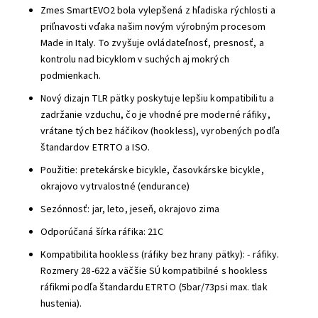
Zmes SmartEVO2 bola vylepšená z hľadiska rýchlosti a
priľnavosti vďaka našim novým výrobným procesom
Made in Italy. To zvyšuje ovládateľnosť, presnosť, a
kontrolu nad bicyklom v suchých aj mokrých
podmienkach.
Nový dizajn TLR pätky poskytuje lepšiu kompatibilitu a
zadržanie vzduchu, čo je vhodné pre moderné ráfiky,
vrátane tých bez háčikov (hookless), vyrobených podľa
štandardov ETRTO a ISO.
Použitie: pretekárske bicykle, časovkárske bicykle,
okrajovo vytrvalostné (endurance)
Sezónnosť: jar, leto, jeseň, okrajovo zima
Odporúčaná šírka ráfika: 21C
Kompatibilita hookless (ráfiky bez hrany pätky): - ráfiky.
Rozmery 28-622 a väčšie SÚ kompatibilné s hookless
ráfikmi podľa štandardu ETRTO (5bar/73psi max. tlak
hustenia).