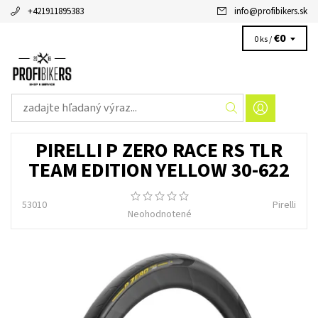
+421911895383
info
@
profibikers.sk
€0
0 ks /
PIRELLI P ZERO RACE RS TLR
TEAM EDITION YELLOW 30-622
53010
Pirelli
Neohodnotené