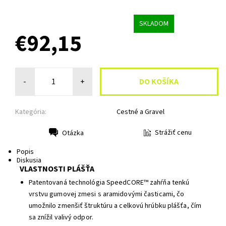
SKLADOM
€92,15
-
+
Kategória:
Cestné a Gravel
Strážiť cenu
Otázka
Tlač
Popis
Diskusia
VLASTNOSTI PLÁŠŤA
Patentovaná technológia SpeedCORE™ zahŕňa tenkú
vrstvu gumovej zmesi s aramidovými časticami, čo
umožnilo zmenšiť štruktúru a celkovú hrúbku plášťa, čím
sa znížil valivý odpor.