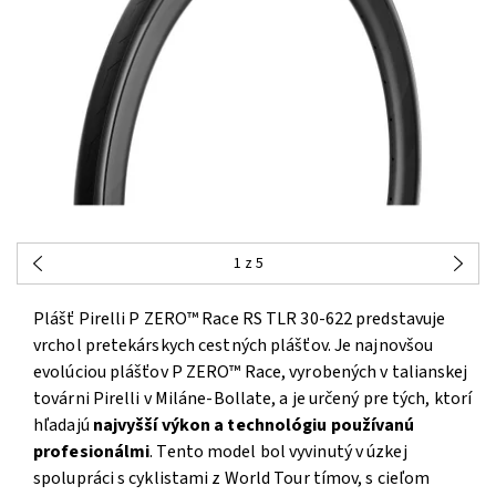
1
z 5
Plášť Pirelli P ZERO™ Race RS TLR 30-622 predstavuje
vrchol pretekárskych cestných plášťov. Je najnovšou
evolúciou plášťov P ZERO™ Race, vyrobených v talianskej
továrni Pirelli v Miláne-Bollate, a je určený pre tých, ktorí
hľadajú
najvyšší výkon a technológiu používanú
profesionálmi
. Tento model bol vyvinutý v úzkej
spolupráci s cyklistami z World Tour tímov, s cieľom