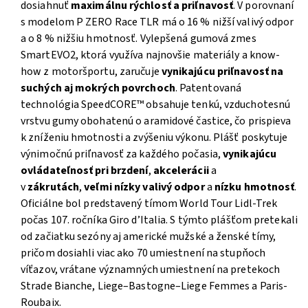
dosiahnuť
maximálnu rýchlosť a priľnavosť
. V porovnaní
s modelom P ZERO Race TLR má o 16 % nižší valivý odpor
a o 8 % nižšiu hmotnosť. Vylepšená gumová zmes
SmartEVO2, ktorá využíva najnovšie materiály a know-
how z motoršportu, zaručuje
vynikajúcu priľnavosť na
suchých aj mokrých povrchoch
. Patentovaná
technológia SpeedCORE™ obsahuje tenkú, vzduchotesnú
vrstvu gumy obohatenú o aramidové častice, čo prispieva
k zníženiu hmotnosti a zvýšeniu výkonu. Plášť poskytuje
výnimočnú priľnavosť za každého počasia,
vynikajúcu
ovládateľnosť pri brzdení
,
akcelerácii
a
v
zákrutách
,
veľmi nízky valivý odpor
a
nízku hmotnosť
.
Oficiálne bol predstavený tímom World Tour Lidl-Trek
počas 107. ročníka Giro d’Italia. S týmto plášťom pretekali
od začiatku sezóny aj americké mužské a ženské tímy,
pričom dosiahli viac ako 70 umiestnení na stupňoch
víťazov, vrátane významných umiestnení na pretekoch
Strade Bianche, Liege–Bastogne–Liege Femmes a Paris-
Roubaix.